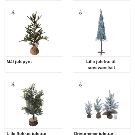
Mål julepynt
Lille juletræ til 
soveværelset
Lille flokket juletræ
Drivtømmer juletræ