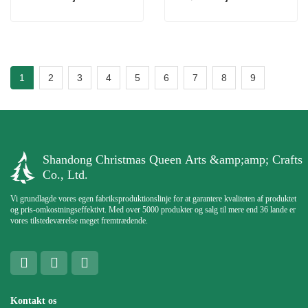
1
2
3
4
5
6
7
8
9
Shandong Christmas Queen Arts &amp;amp; Crafts
Co., Ltd.
Vi grundlagde vores egen fabriksproduktionslinje for at garantere kvaliteten af ​​produktet
og pris-omkostningseffektivt. Med over 5000 produkter og salg til mere end 36 lande er
vores tilstedeværelse meget fremtrædende.
Kontakt os