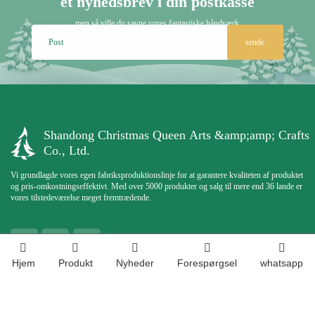
et nyhedsbrev i din postkasse
men så ville du savne vores fantastiske håndværk
sende
Shandong Christmas Queen Arts &amp;amp; Crafts
Co., Ltd.
Vi grundlagde vores egen fabriksproduktionslinje for at garantere kvaliteten af ​​produktet
og pris-omkostningseffektivt. Med over 5000 produkter og salg til mere end 36 lande er
vores tilstedeværelse meget fremtrædende.
Hjem
Produkt
Nyheder
Forespørgsel
whatsapp
Kontakt os
Kontaktperson:
Chloris