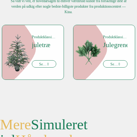
Så vidt vi ved, er hovedårsagen til enhver værdifuld kunde fra forskellige dele af
verden på udkig efter nogle bedste-billigste produkter fra produktionscentret ---
Kina.
Produktklassificering
Produktklassificering
juletræ
Julegrene
Se nu
Se nu
Mere
Simuleret