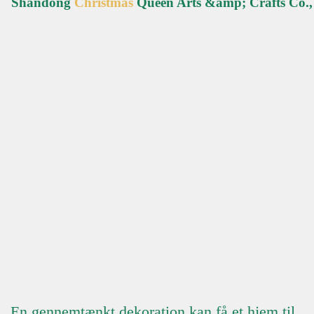
Shandong
Christmas
Queen Arts &amp; Crafts Co.,
En gennemtænkt dekoration kan få et hjem til