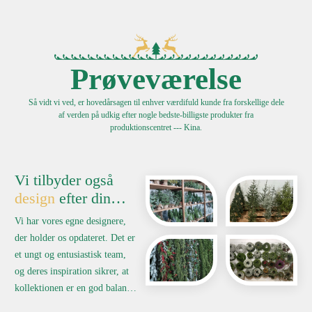
Prøveværelse
Så vidt vi ved, er hovedårsagen til enhver værdifuld kunde fra forskellige dele
af verden på udkig efter nogle bedste-billigste produkter fra
produktionscentret --- Kina.
Vi tilbyder også
design
efter din
forespørgsel.
Vi har vores egne designere,
der holder os opdateret. Det er
et ungt og entusiastisk team,
og deres inspiration sikrer, at
kollektionen er en god balance
mellem det nutidige og det