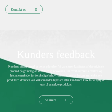
traditionelle.
Kontakt os
Kunders feedback
Kundens efterspørgsel er vores udøvelse! Vi garanterer kvaliteten af ​​det originale
produkt på grundlag af kontinuerlig innovation, for hvert oversøisk marked og
hjemmemarkedet for forskellige behov fortsætter med at lancere en række nye
produkter, desuden kan virksomheden tilpasses efter kundernes krav for at opfylde
krav til en række produkter.
Se mere