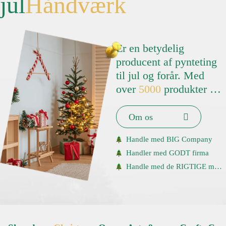
jul
Håndværk
Er en betydelig
producent af pynteting
til jul og forår. Med
over
5000
produkter og
salg til mere end
36
lande er vores
Om os
tilstedeværelse meget
Handle med BIG Company
fremtrædende.
Handler med GODT firma
Handle med de RIGTIGE mennesker