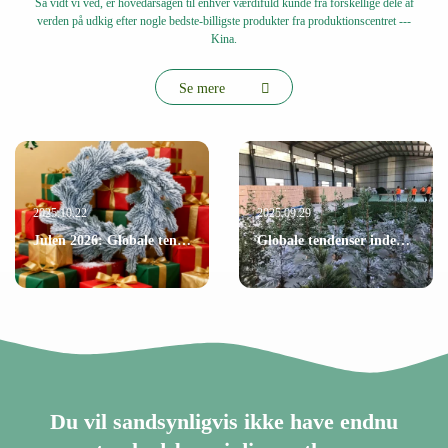
Så vidt vi ved, er hovedårsagen til enhver værdifuld kunde fra forskellige dele af
verden på udkig efter nogle bedste-billigste produkter fra produktionscentret ---
Kina.
Se mere
2025.10.22
2025.09.29
Julen 2026: Globale tendenser inden for festlig dekoration og hvordan Shandong Christmas Queen Arts & Crafts Co., Ltd. former markedet
Globale tendenser inden for festlig indretning og innovation
Du vil sandsynligvis ikke have endnu