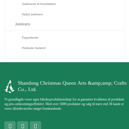
Julekranse til hoveddøren
Oplyst julekrans
Julekrans
Fyrguirlande
Flokkede Garland
Shandong Christmas Queen Arts &amp;amp; Crafts
Co., Ltd.
Vi grundlagde vores egen fabriksproduktionslinje for at garantere kvaliteten af ​​produktet
og pris-omkostningseffektivt. Med over 5000 produkter og salg til mere end 36 lande er
vores tilstedeværelse meget fremtrædende.