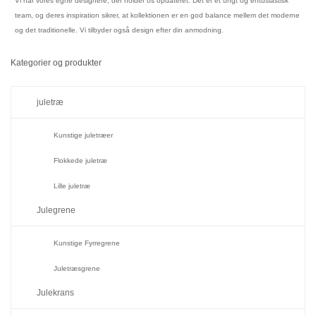
Vi har vores egne designere, der holder os opdateret. Det er et ungt og entusiastisk
team, og deres inspiration sikrer, at kollektionen er en god balance mellem det moderne
og det traditionelle. Vi tilbyder også design efter din anmodning.
Kategorier og produkter
juletræ
Kunstige juletræer
Flokkede juletræ
Lille juletræ
Julegrene
Kunstige Fyrregrene
Juletræsgrene
Julekrans