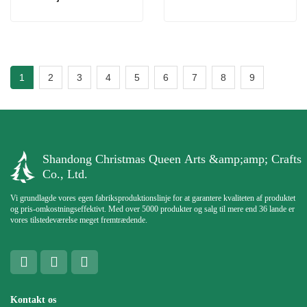
1
2
3
4
5
6
7
8
9
Shandong Christmas Queen Arts &amp;amp; Crafts
Co., Ltd.
Vi grundlagde vores egen fabriksproduktionslinje for at garantere kvaliteten af ​​produktet
og pris-omkostningseffektivt. Med over 5000 produkter og salg til mere end 36 lande er
vores tilstedeværelse meget fremtrædende.
Kontakt os