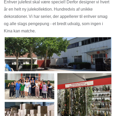
Enhver julefest skal være speciel! Derfor designer vi hvert
år en helt ny julekollektion. Hundredvis af unikke
dekorationer. Vi har serier, der appellerer til enhver smag
og alle slags pengepung - et bredt udvalg, som ingen i
Kina kan matche.