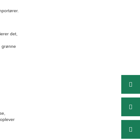
mportører.
erer det,
e grønne
se,
 oplever