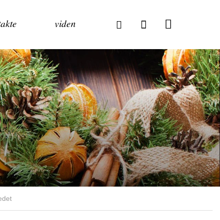
akte
viden
edet