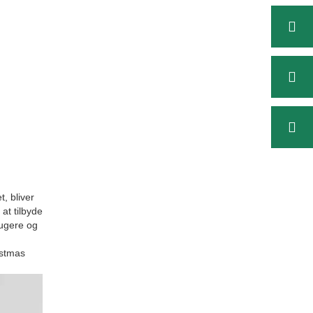
, bliver
at tilbyde
rugere og
istmas