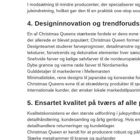
I modsætning til mindre producenter, der specialiserer sig
juleindretning, hvilket gør den til en praktisk one-stop s
4. Designinnovation og trendforuds
En af Christmas Queens stærkeste fordele er dens evne ti
der allerede er blevet populært; Christmas Queen former 
Designteamet studerer farveprognoser, detailmønstre og 
teksturer, farvetrends og dekorative elementer hver sæs
Snehvide farver og kølige sølvfarver til de nordeuropæi
Dybe grønne og varme røde farver til Nordamerika
Gulddetaljer til markederne i Mellemøsten
Minimalistiske, rene designs til japanske og koreanske f
Christmas Queens evne til at skræddersy produkter til sp
internationale kunder, der ønsker lokale markedstilpasnin
5. Ensartet kvalitet på tværs af alle
Kvalitetskonsistens er den største udfordring i julepyn
detailhåndtering, kundesamling og årlig genbrug. Hvis en d
detailhandlere returneringer og kundeklager.
Christmas Queen er kendt for at producere robust og påli
Stærke metalrammer til kranse og guirlander