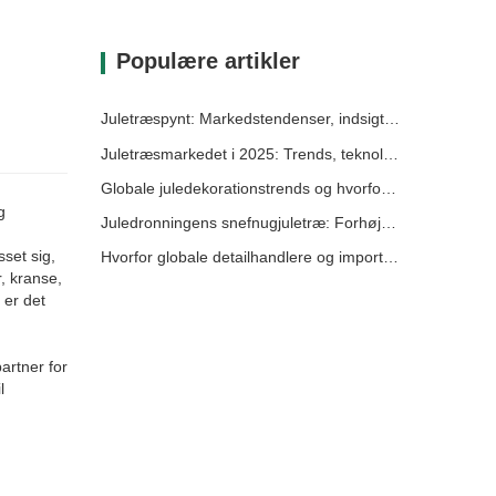
Populære artikler
Juletræspynt: Markedstendenser, indsigt i forsyningskæden og indkøbsguide 2025
Juletræsmarkedet i 2025: Trends, teknologier og indkøbsguide til B2B-købere
Globale juledekorationstrends og hvorfor Christmas Queen fortsat fører an på markedet
g
Juledronningens snefnugjuletræ: Forhøjer festlig elegance med tidløs europæisk luksus
set sig,
Hvorfor globale detailhandlere og importører vælger Christmas Queen: En omfattende B2B-guide til indkøb af juledekorationer
, kranse,
 er det
artner for
l