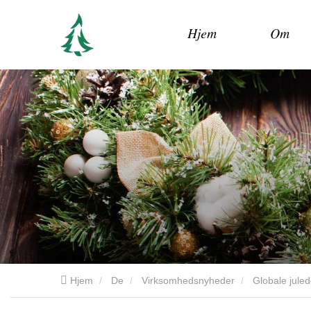
Hjem
Om
Hjem
De
Virksomhedsnyheder
Globale jule