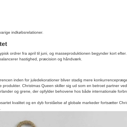
ngvarige indkøbsrelationer.
tet
typisk ordrer fra april til juni, og masseproduktionen begynder kort efter.
 balancerer hastighed, præcision og håndværk.
rrencen inden for juledekorationer bliver stadig mere konkurrencepræget
ge produkter. Christmas Queen skiller sig ud som en betroet partner ved 
uirlander og grene, der opfylder behovene hos både internationale forb
artet kvalitet og en dyb forståelse af globale markeder fortsætter Chr
.