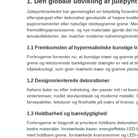
1. Den globale udvikling af julepynt
Julepyntmarkedet har gennemgået en betydelig forandring 
efterspørgsel efter dekorative genstande af højere kvalitet
papirornamenter eller naturlige stedsegrønne grene. Med
fremstillingsprocesserne, og nye materialer gjorde det mul
temakollektioner, der matcher moderne indretningstrends
1.1 Fremkomsten af ​​hyperrealistiske kunstige
Forbrugerne forventer nu, at kunstige træer og grønne pla
grene og teksturerede barklignende stængler er ved at bl
nåleteknologi, som giver mærkets træer og grønne planter
1.2 Designorienterede dekorationer
Købere leder nu efter indretning, der passer ind i et koo
vintertemaer, rustikt skovlandskab og moderne metallic. C
farvepaletter, teksturer og finishstile på tværs af kranse,
1.3 Holdbarhed og bæredygtighed
Forbrugerne er begyndt at prioritere holdbare dekoratione
bedre materialer, forstærkede baser, energieffektiv LED
med holdbare grene, forstærkede kransrammer og LED-mul