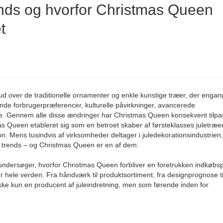
ends og hvorfor Christmas Queen
t
 ud over de traditionelle ornamenter og enkle kunstige træer, der engan
nde forbrugerpræferencer, kulturelle påvirkninger, avancerede
e. Gennem alle disse ændringer har Christmas Queen konsekvent tilpas
 Queen etableret sig som en betroet skaber af førsteklasses juletræer
on. Mens tusindvis af virksomheder deltager i juledekorationsindustrien,
e trends – og Christmas Queen er en af ​​dem.
undersøger, hvorfor Christmas Queen forbliver en foretrukken indkøbsp
er hele verden. Fra håndværk til produktsortiment, fra designprognose ti
 ikke kun en producent af juleindretning, men som førende inden for