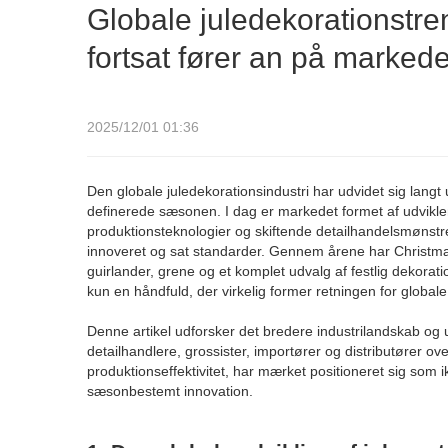
Globale juledekorationstr
fortsat fører an på markede
2025/12/01 01:36
Den globale juledekorationsindustri har udvidet sig langt
definerede sæsonen. I dag er markedet formet af udvikle
produktionsteknologier og skiftende detailhandelsmønstr
innoveret og sat standarder. Gennem årene har Christmas
guirlander, grene og et komplet udvalg af festlig dekorati
kun en håndfuld, der virkelig former retningen for global
Denne artikel udforsker det bredere industrilandskab og 
detailhandlere, grossister, importører og distributører ov
produktionseffektivitet, har mærket positioneret sig som
sæsonbestemt innovation.