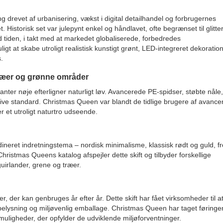
drevet af urbanisering, vækst i digital detailhandel og forbrugernes
. Historisk set var julepynt enkel og håndlavet, ofte begrænset til glitter
 tiden, i takt med at markedet globaliserede, forbedredes
igt at skabe utroligt realistisk kunstigt grønt, LED-integreret dekoratio
.
 træer og grønne områder
nter nøje efterligner naturligt løv. Avancerede PE-spidser, støbte nåle
ive standard. Christmas Queen var blandt de tidlige brugere af avance
 et utroligt naturtro udseende.
rdineret indretningstema – nordisk minimalisme, klassisk rødt og guld, f
hristmas Queens katalog afspejler dette skift og tilbyder forskellige
 guirlander, grene og træer.
r, der kan genbruges år efter år. Dette skift har fået virksomheder til 
-belysning og miljøvenlig emballage. Christmas Queen har taget føringe
igheder, der opfylder de udviklende miljøforventninger.