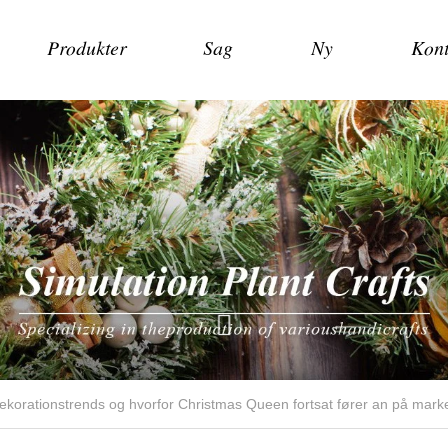
Produkter
Sag
Ny
Kont
dekorationstrends og hvorfor Christmas Queen fortsat fører an på mark