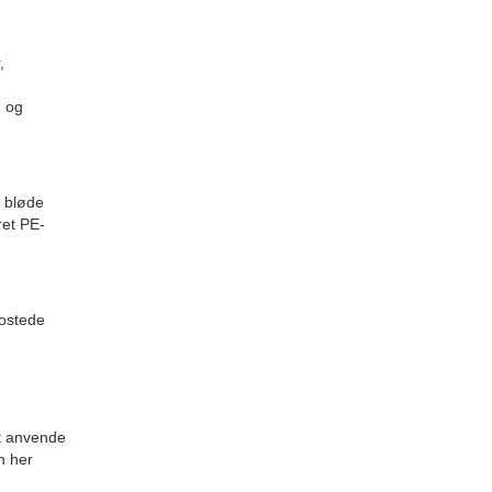
,
n og
, bløde
ret PE-
rostede
at anvende
n her