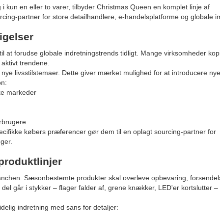
 i kun en eller to varer, tilbyder Christmas Queen en komplet linje af
ourcing-partner for store detailhandlere, e-handelsplatforme og globale i
igelser
l at forudse globale indretningstrends tidligt. Mange virksomheder kopi
aktivt trendene.
nye livsstilstemaer. Dette giver mærket mulighed for at introducere ny
on:
ske markeder
orbrugere
ecifikke købers præferencer gør dem til en oplagt sourcing-partner for
ger.
 produktlinjer
tbranchen. Sæsonbestemte produkter skal overleve opbevaring, forsendel
el går i stykker – flager falder af, grene knækker, LED'er kortslutter –
delig indretning med sans for detaljer: