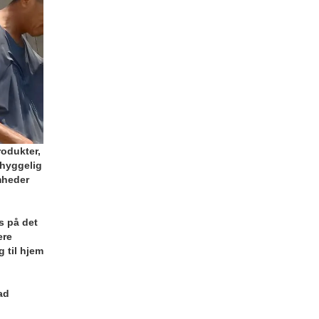
rodukter,
mhyggelig
omheder
s på det
ere
g til hjem
ad