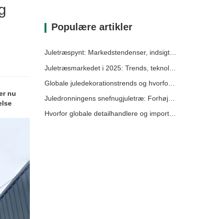
g
Populære artikler
Juletræspynt: Markedstendenser, indsigt i forsyningskæden og indkøbsguide 2025
Juletræsmarkedet i 2025: Trends, teknologier og indkøbsguide til B2B-købere
Globale juledekorationstrends og hvorfor Christmas Queen fortsat fører an på markedet
er nu
Juledronningens snefnugjuletræ: Forhøjer festlig elegance med tidløs europæisk luksus
else
Hvorfor globale detailhandlere og importører vælger Christmas Queen: En omfattende B2B-guide til indkøb af juledekorationer