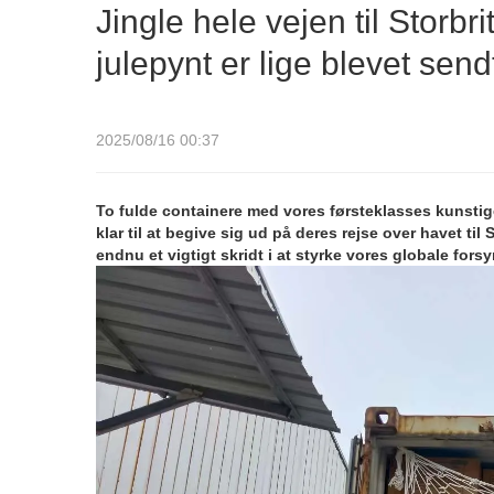
Jingle hele vejen til Storb
julepynt er lige blevet send
2025/08/16 00:37
To fulde containere med vores førsteklasses kunstig
klar til at begive sig ud på deres rejse over havet t
endnu et vigtigt skridt i at styrke vores globale for