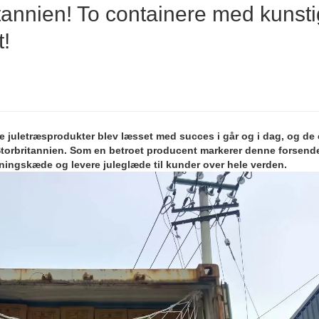
ritannien! To containere med kunsti
t!
e juletræsprodukter blev læsset med succes i går og i dag, og de 
il Storbritannien. Som en betroet producent markerer denne forsend
syningskæde og levere juleglæde til kunder over hele verden.