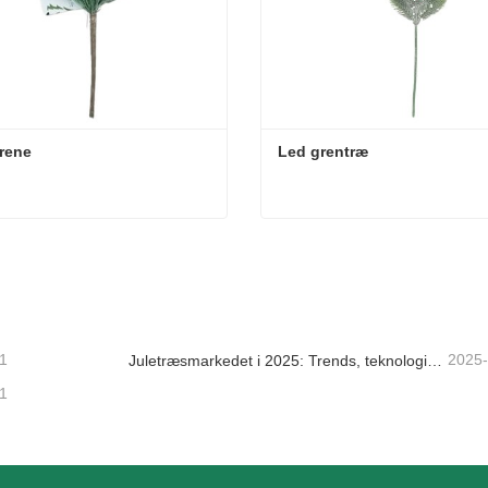
rene
Led grentræ
rene
Led grentræ
kt nu
Kontakt nu
1
2025
Juletræsmarkedet i 2025: Trends, teknologier og indkøbsguide til B2B-købere
1