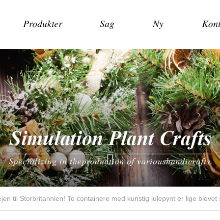
Produkter
Sag
Ny
Kont
ejen til Storbritannien! To containere med kunstig julepynt er lige blevet