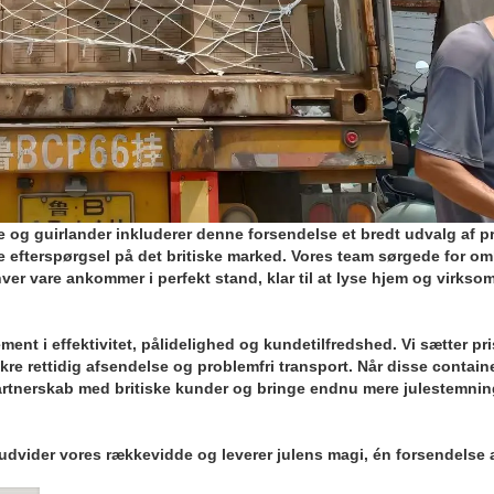
se og guirlander inkluderer denne forsendelse et bredt udvalg af p
 efterspørgsel på det britiske marked. Vores team sørgede for o
hver vare ankommer i perfekt stand, klar til at lyse hjem og virks
nt i effektivitet, pålidelighed og kundetilfredshed. Vi sætter pri
kre rettidig afsendelse og problemfri transport. Når disse contain
e partnerskab med britiske kunder og bringe endnu mere julestemnin
 udvider vores rækkevidde og leverer julens magi, én forsendelse 