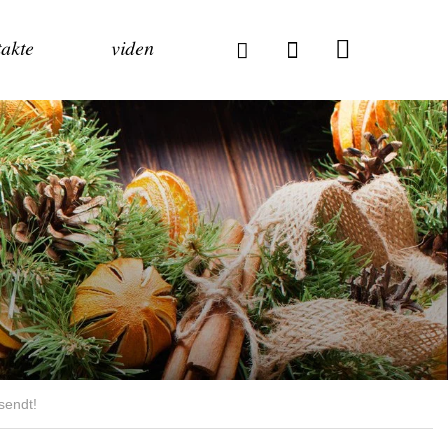
akte
viden
 sendt!