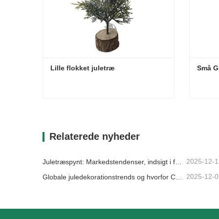
Lille flokket juletræ
Små G
Lille flokket juletræ
Små G
Kontakt nu
Konta
Relaterede nyheder
2025-12-1
Juletræspynt: Markedstendenser, indsigt i forsyningskæden og indkøbsguide 2025
2025-12-0
Globale juledekorationstrends og hvorfor Christmas Queen fortsat fører an på markedet