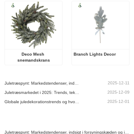
Deco Mesh 
Branch Lights Decor
snemandskrans
2025-12-11
Juletræspynt: Markedstendenser, indsigt i forsyningskæden og indkøbsguide 2025
2025-12-09
Juletræsmarkedet i 2025: Trends, teknologier og indkøbsguide til B2B-købere
2025-12-01
Globale juledekorationstrends og hvorfor Christmas Queen fortsat fører an på markedet
Juletræspynt: Markedstendenser, indsigt i forsyningskæden og indkøbsguide 2025