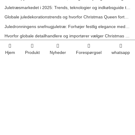
Juletræsmarkedet i 2025: Trends, teknologier og indkøbsguide til B2B-købere
Globale juledekorationstrends og hvorfor Christmas Queen fortsat fører an på markedet
Juledronningens snefnugjuletræ: Forhøjer festlig elegance med tidløs europæisk luksus
Hvorfor globale detailhandlere og importører vælger Christmas Queen: En omfattende B2B-guide til indkøb af juledekorationer
Hjem
Produkt
Nyheder
Forespørgsel
whatsapp
Shandong Christmas Queen Arts &amp;amp; Crafts
Co., Ltd.
Vi grundlagde vores egen fabriksproduktionslinje for at garantere kvaliteten af ​​produktet
og pris-omkostningseffektivt. Med over 5000 produkter og salg til mere end 36 lande er
vores tilstedeværelse meget fremtrædende.
Kontakt os
Kontaktperson:
Chloris