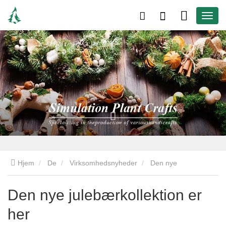
Hjem
De
Virksomhedsnyheder
Den nye
julebærkollektion er her
Den nye julebærkollektion er
her