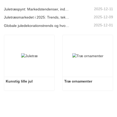
2025-12-11
Juletræspynt: Markedstendenser, indsigt i forsyningskæden og indkøbsguide 2025
2025-12-09
Juletræsmarkedet i 2025: Trends, teknologier og indkøbsguide til B2B-købere
2025-12-01
Globale juledekorationstrends og hvorfor Christmas Queen fortsat fører an på markedet
Kunstig lille jul
Træ ornamenter