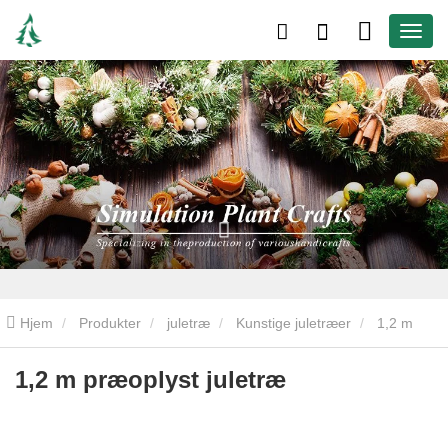
Hjem
Produkter
juletræ
Kunstige juletræer
1,2 m
præoplyst juletræ
1,2 m præoplyst juletræ