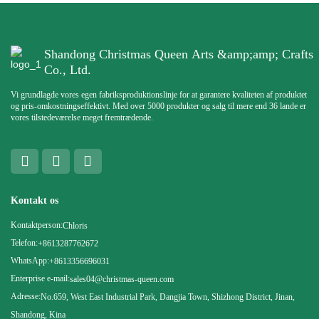
Shandong Christmas Queen Arts &amp;amp; Crafts
Co., Ltd.
Vi grundlagde vores egen fabriksproduktionslinje for at garantere kvaliteten af ​​produktet
og pris-omkostningseffektivt. Med over 5000 produkter og salg til mere end 36 lande er
vores tilstedeværelse meget fremtrædende.
Kontakt os
Kontaktperson:
Chloris
Telefon:
+8613287762672
WhatsApp:
+8613356696031
Enterprise e-mail:
sales04@christmas-queen.com
Adresse:
No.659, West East Industrial Park, Dangjia Town, Shizhong District, Jinan,
Shandong, Kina