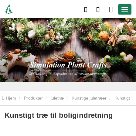
Hjem
Produkter
juletræ
Kunstige juletræer
Kunstigt
træ til boligindretning
Kunstigt træ til boligindretning