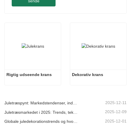
sende
Rigtig udseende krans
Dekorativ krans
2025-12-11
Juletræspynt: Markedstendenser, indsigt i forsyningskæden og indkøbsguide 2025
2025-12-09
Juletræsmarkedet i 2025: Trends, teknologier og indkøbsguide til B2B-købere
2025-12-01
Globale juledekorationstrends og hvorfor Christmas Queen fortsat fører an på markedet