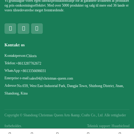
Vi grundlagde vores egen fabriksproduktionslinje for at garantere kvaliteten af ​​produktet
og pris-omkostningseffektivt. Med over 5000 produkter og salg til mere end 36 lande er
vores tilstedeværelse meget fremtrædende.
Kontakt os
Kontaktperson:
Chloris
Telefon:
+8613287762672
WhatsApp:
+8613356696031
Enterprise e-mail:
sales04@christmas-queen.com
Adresse:
No.659, West East Industrial Park, Dangjia Town, Shizhong District, Jinan,
Shandong, Kina
Copyright ©
Shandong Christmas Queen Arts &amp; Crafts Co., Ltd. Alle rettigheder
forbeholdes.
Teknisk support: Huazhicloud