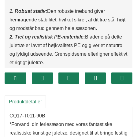
1. Robust stativ:
Den robuste træbund giver
fremragende stabilitet, hvilket sikrer, at dit træ står højt
og modstår brud gennem hele sæsonen.
2. Tæt og realistisk PE-materiale:
Bladene på dette
juletræ er lavet af højkvalitets PE og giver et naturtro
og fyldigt udseende. Grenspidserne efterligner effektivt
et rigtigt juletræ.
3. Høj kvalitet:
Dette minijuletræ, lavet af holdbart og
realistisk PE, ser utroligt naturtro ud og praler af
langvarig holdbarhed. Den er perfekt til dit skrivebord
på arbejdet eller et bord derhjemme, og det er en leg
Produktdetaljer
at arrangere grenene. Forvent masser af komplimenter
fra kolleger og familie!
CQ17-T011-90B
4. Robust og sikker:
Basen garanterer stabilitet og
*Forvandl din feriesæson med vores fantastiske
holder træet på plads, mens det tilføjer et charmerende
realistiske kunstige juletræ, designet til at bringe festlig