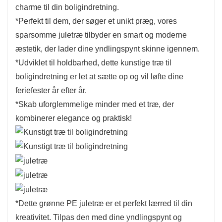
rustikt element til din ferieindretning.
charme til din boligindretning.
5. Alsidig dekoration:
Dette grønne PE juletræ er et
*Perfekt til dem, der søger et unikt præg, vores
perfekt lærred til din kreativitet. Tilpas den med dine
sparsomme juletræ tilbyder en smart og moderne
yndlingspynt og dekorationer for at gøre den helt unik!
æstetik, der lader dine yndlingspynt skinne igennem.
*Udviklet til holdbarhed, dette kunstige træ til
boligindretning er let at sætte op og vil løfte dine
feriefester år efter år.
*Skab uforglemmelige minder med et træ, der
kombinerer elegance og praktisk!
*Dette grønne PE juletræ er et perfekt lærred til din
kreativitet. Tilpas den med dine yndlingspynt og