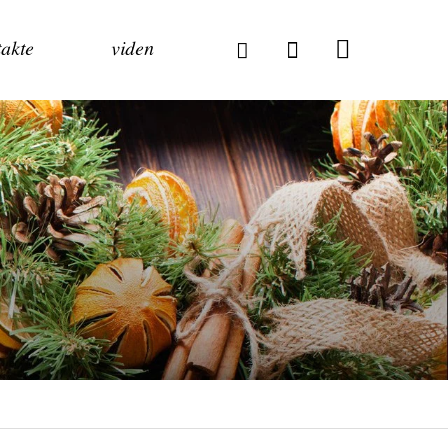
akte
viden