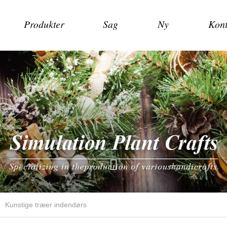
Produkter
Sag
Ny
Kont
Kunstige træer indendørs