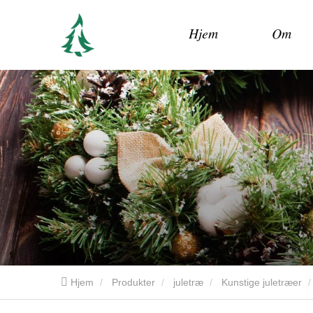
Hjem
Om
Hjem
Produkter
juletræ
Kunstige juletræer