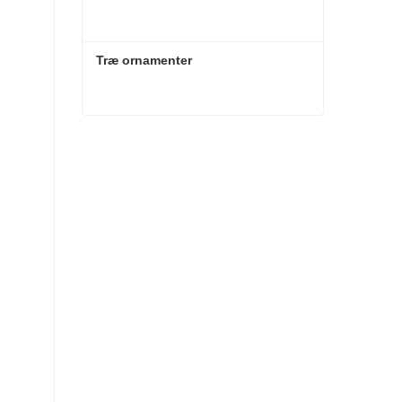
Træ ornamenter
Træ ornamenter
Kontakt nu