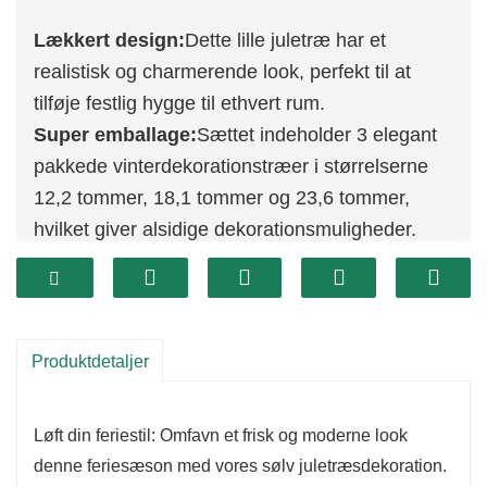
Lækkert design:
Dette lille juletræ har et
realistisk og charmerende look, perfekt til at
tilføje festlig hygge til ethvert rum.
Super emballage:
Sættet indeholder 3 elegant
pakkede vinterdekorationstræer i størrelserne
12,2 tommer, 18,1 tommer og 23,6 tommer,
hvilket giver alsidige dekorationsmuligheder.
Perfekt gave:
Med sit neutrale snedækkede
design er denne juledekoration en
tankevækkende og smuk gave til familie og
venner.
Produktdetaljer
Holdbar:
Disse træjuletræsdekorationer er lavet
af robuste materialer og er både yndige og
Løft din feriestil: Omfavn et frisk og moderne look
designet til at være varige mindesmærker til
denne feriesæson med vores sølv juletræsdekoration.
denne vinter og fremover.