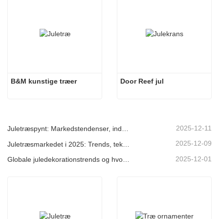
B&M kunstige træer
Door Reef jul
2025-12-11
Juletræspynt: Markedstendenser, indsigt i forsyningskæden og indkøbsguide 2025
2025-12-09
Juletræsmarkedet i 2025: Trends, teknologier og indkøbsguide til B2B-købere
2025-12-01
Globale juledekorationstrends og hvorfor Christmas Queen fortsat fører an på markedet