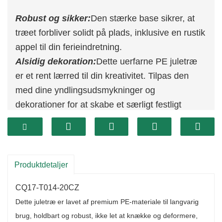
Robust og sikker:
Den stærke base sikrer, at
træet forbliver solidt på plads, inklusive en rustik
appel til din ferieindretning.
Alsidig dekoration:
Dette uerfarne PE juletræ
er et rent lærred til din kreativitet. Tilpas den
med dine yndlingsudsmykninger og
dekorationer for at skabe et særligt festligt
midtpunkt.
Overlegen kvalitet:
Fremstillet af førsteklasses
PE, dette bordplade juletræ er konstrueret til at
holde, modstå brud og falmning. Deres robuste
Produktdetaljer
baser sørger for en vis balance og forhindrer, at
CQ17-T014-20CZ
de vælter.
Dette juletræ er lavet af premium PE-materiale til langvarig
brug, holdbart og robust, ikke let at knække og deformere,