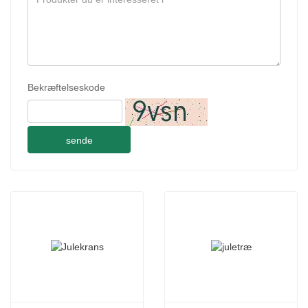
Bekræftelseskode
sende