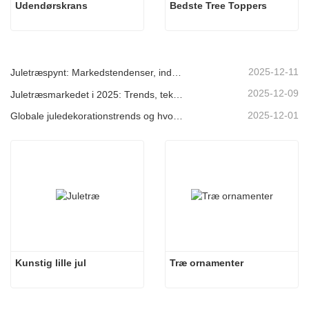
Udendørskrans
Bedste Tree Toppers
2025-12-11
Juletræspynt: Markedstendenser, indsigt i forsyningskæden og indkøbsguide 2025
2025-12-09
Juletræsmarkedet i 2025: Trends, teknologier og indkøbsguide til B2B-købere
2025-12-01
Globale juledekorationstrends og hvorfor Christmas Queen fortsat fører an på markedet
Kunstig lille jul
Træ ornamenter