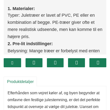
1. Materialer:
Typer: Juletræer er lavet af PVC, PE eller en
kombination af begge. PE-træer giver ofte et
mere realistisk udseende, men kan komme til en
højere pris.
2. Pre-lit indstillinger:
Belysning: Mange træer er forbelyst med enten
LED- eller glødelys, hvilket giver
bekvemmelighed og et poleret udseende.
3. Farvemuligheder:
Variation: Tilgængelig i traditionel grøn, såvel
Produktdetaljer
som hvid, sølv, guld og endda flerfarvede
Efterhånden som vejret køler af, og byen begynder at
muligheder, der passer til forskellige ferietemaer
omfavne den festlige julestemning, er det det perfekte
og indretningsstile.
tidspunkt at overveje at vælge dit juletræ. Uanset om
4. Nem montering: