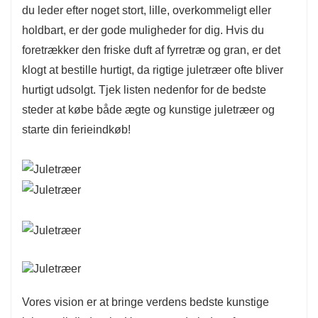
du leder efter noget stort, lille, overkommeligt eller
Design: Leveres typisk i sektioner for at lette
holdbart, er der gode muligheder for dig. Hvis du
opsætning og opbevaring, hvilket gør det nemt
foretrækker den friske duft af fyrretræ og gran, er det
at samle og skille ad.
klogt at bestille hurtigt, da rigtige juletræer ofte bliver
hurtigt udsolgt. Tjek listen nedenfor for de bedste
steder at købe både ægte og kunstige juletræer og
starte din ferieindkøb!
Vores vision er at bringe verdens bedste kunstige