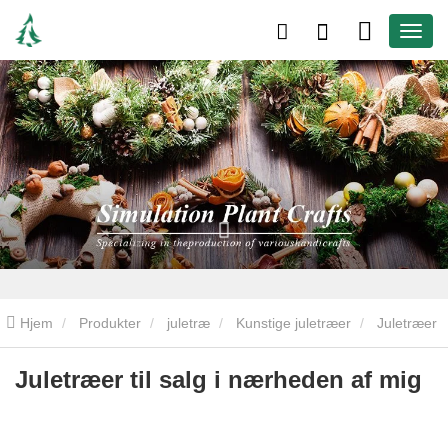
Hjem
Produkter
juletræ
Kunstige juletræer
Juletræer
til salg i nærheden af ​​mig
Juletræer til salg i nærheden af ​​mig