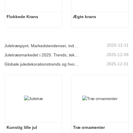
Flokkede Krans
Ægte krans
2025-12-11
Juletræspynt: Markedstendenser, indsigt i forsyningskæden og indkøbsguide 2025
2025-12-09
Juletræsmarkedet i 2025: Trends, teknologier og indkøbsguide til B2B-købere
2025-12-01
Globale juledekorationstrends og hvorfor Christmas Queen fortsat fører an på markedet
Kunstig lille jul
Træ ornamenter