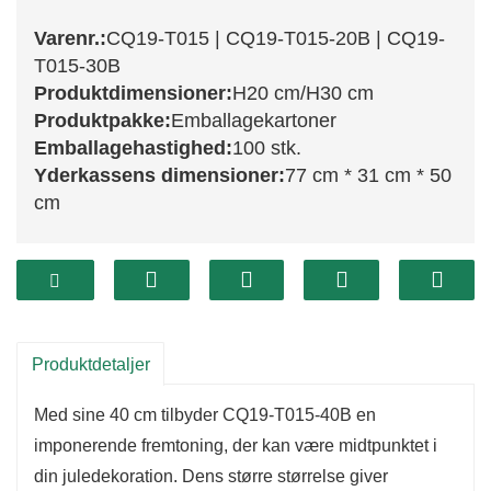
Varenr.:
CQ19-T015 | CQ19-T015-20B | CQ19-
T015-30B
Produktdimensioner:
H20 cm/H30 cm
Produktpakke:
Emballagekartoner
Emballagehastighed:
100 stk.
Yderkassens dimensioner:
77 cm * 31 cm * 50
cm
CQ19-T015-serien præsenterer en dejlig trio af
juletræer, der hver især er designet til at tilføje
charme og elegance til din juledekoration. Med
Produktdetaljer
udgangspunkt i CQ19-T015-20B er dette lille 20
Med sine 40 cm tilbyder CQ19-T015-40B en
cm træ perfekt til mindre rum som bordplader
imponerende fremtoning, der kan være midtpunktet i
eller vindueskarme. Dets frodige grønne grene
din juledekoration. Dens større størrelse giver
er indbydende og tilbyder et ideelt lærred til