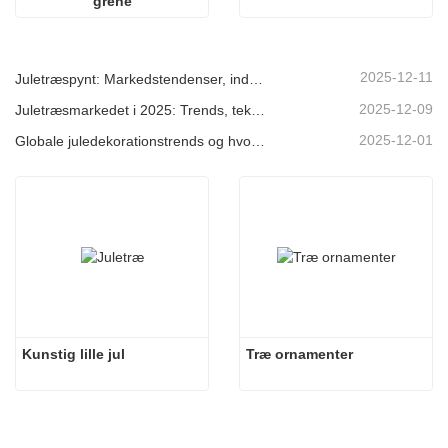
grene
2025-12-11
Juletræspynt: Markedstendenser, indsigt i forsyningskæden og indkøbsguide 2025
2025-12-09
Juletræsmarkedet i 2025: Trends, teknologier og indkøbsguide til B2B-købere
2025-12-01
Globale juledekorationstrends og hvorfor Christmas Queen fortsat fører an på markedet
Kunstig lille jul
Træ ornamenter