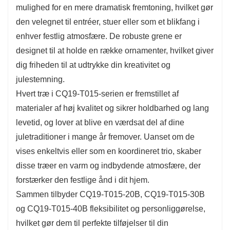
mulighed for en mere dramatisk fremtoning, hvilket gør
personlige dekorationer, så du kan skabe en
den velegnet til entréer, stuer eller som et blikfang i
hyggelig og festlig atmosfære i enhver krog i dit
enhver festlig atmosfære. De robuste grene er
hjem.
designet til at holde en række ornamenter, hvilket giver
CQ19-T015-30B er 30 cm høj og kan bruges til
dig friheden til at udtrykke din kreativitet og
både borddekorationer og større arrangementer.
julestemning.
Dets fyldigere udseende giver rigelig plads til
Hvert træ i CQ19-T015-serien er fremstillet af
pynt, lys og andre festlige dekorationer. Træet er
materialer af høj kvalitet og sikrer holdbarhed og lang
ikke kun dekorativt, men også funktionelt, da
levetid, og lover at blive en værdsat del af dine
dets robuste grene kan bære en række
juletraditioner i mange år fremover. Uanset om de
forskellige dekorationer, hvilket gør det perfekt til
vises enkeltvis eller som en koordineret trio, skaber
at fremvise din unikke julestil.
disse træer en varm og indbydende atmosfære, der
forstærker den festlige ånd i dit hjem.
Sammen tilbyder CQ19-T015-20B, CQ19-T015-30B
og CQ19-T015-40B fleksibilitet og personliggørelse,
hvilket gør dem til perfekte tilføjelser til din