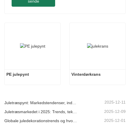
sende
PE julepynt
Vinterdørkrans
2025-12-11
Juletræspynt: Markedstendenser, indsigt i forsyningskæden og indkøbsguide 2025
2025-12-09
Juletræsmarkedet i 2025: Trends, teknologier og indkøbsguide til B2B-købere
2025-12-01
Globale juledekorationstrends og hvorfor Christmas Queen fortsat fører an på markedet