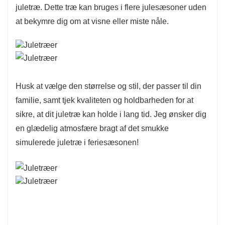
juletræ. Dette træ kan bruges i flere julesæsoner uden
Designet i 3-10 sektioner til praktisk opbevaring
at bekymre dig om at visne eller miste nåle.
og problemfri opsætning, hvilket gør det nemt at
forberede og opbevare dit træ hver feriesæson.
Husk at vælge den størrelse og stil, der passer til din
familie, samt tjek kvaliteten og holdbarheden for at
sikre, at dit juletræ kan holde i lang tid. Jeg ønsker dig
en glædelig atmosfære bragt af det smukke
simulerede juletræ i feriesæsonen!