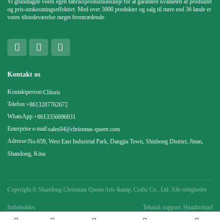
Vi grundlagde vores egen fabriksproduktionslinje for at garantere kvaliteten af ​​produktet
og pris-omkostningseffektivt. Med over 5000 produkter og salg til mere end 36 lande er
vores tilstedeværelse meget fremtrædende.
Kontakt os
Kontaktperson:
Chloris
Telefon:
+8613287762672
WhatsApp:
+8613356696031
Enterprise e-mail:
sales04@christmas-queen.com
Adresse:
No.659, West East Industrial Park, Dangjia Town, Shizhong District, Jinan,
Shandong, Kina
Copyright ©
Shandong Christmas Queen Arts &amp; Crafts Co., Ltd. Alle rettigheder
forbeholdes.
Teknisk support: Huazhicloud