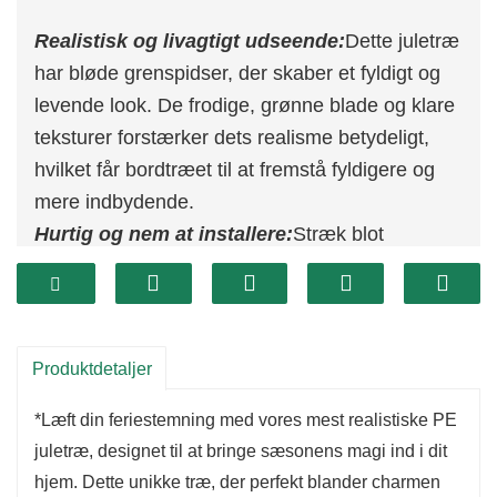
Realistisk og livagtigt udseende:
Dette juletræ
har bløde grenspidser, der skaber et fyldigt og
levende look. De frodige, grønne blade og klare
teksturer forstærker dets realisme betydeligt,
hvilket får bordtræet til at fremstå fyldigere og
mere indbydende.
Hurtig og nem at installere:
Stræk blot
trægrenene ud for at sikre, at de er jævnt
fordelt, og tilføj derefter dine dekorationer. Du
kan skabe din personlige juleudstilling på få
minutter! Dens kompakte design gør det nemt at
Produktdetaljer
opbevare og transportere, hvilket fylder
*Læft din feriestemning med vores mest realistiske PE
minimalt.
juletræ, designet til at bringe sæsonens magi ind i dit
hjem. Dette unikke træ, der perfekt blander charmen