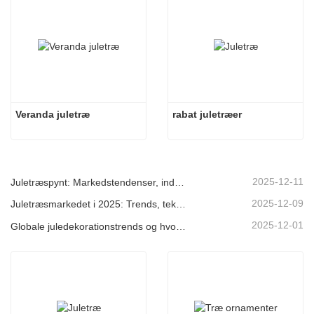
Veranda juletræ
rabat juletræer
2025-12-11
Juletræspynt: Markedstendenser, indsigt i forsyningskæden og indkøbsguide 2025
2025-12-09
Juletræsmarkedet i 2025: Trends, teknologier og indkøbsguide til B2B-købere
2025-12-01
Globale juledekorationstrends og hvorfor Christmas Queen fortsat fører an på markedet