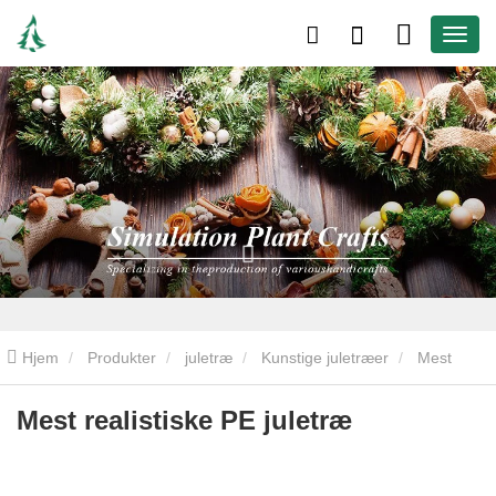
Hjem
Produkter
juletræ
Kunstige juletræer
Mest
realistiske PE juletræ
Mest realistiske PE juletræ