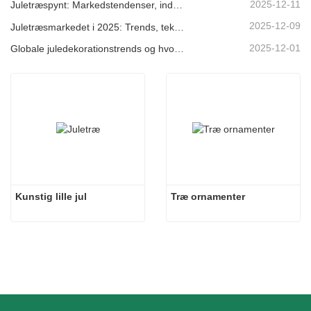
2025-12-11
Juletræspynt: Markedstendenser, indsigt i forsyningskæden og indkøbsguide 2025
2025-12-09
Juletræsmarkedet i 2025: Trends, teknologier og indkøbsguide til B2B-købere
2025-12-01
Globale juledekorationstrends og hvorfor Christmas Queen fortsat fører an på markedet
Kunstig lille jul
Træ ornamenter