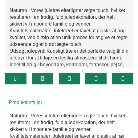
Naturtro : Vores juletræ efterligner ægte touch, hvilket
resulterer i en frodig, fuld juledekoration, der helt
sikkert vil imponere familie og venner.
Kvalitetsmaterialer: Juletræet er lavet af plastik af høj
kvalitet, ved hjælp af en unik proces for at give et ægte
udseende og et blødt ægte touch.
Udsøgt julepynt: Kunstigt træ er det perfekte valg til din
julepynt for at tilføje en festlig atmosfære til dit hjem.
Ideel til brug i hoveddøre, korridorer, terrasser, pejse,
stuer, spisestuer, køkkener og boligindretning.
Tips: Kunstigt træ kan modtage
ekstruderingsdeformation under transport, vær ikke
bekymret, bare bladene justerer udvidelsen, du kan
vende tilbage til den oprindelige tilstand.
Produktdetaljer
Naturtro : Vores juletræ efterligner ægte touch, hvilket
resulterer i en frodig, fuld juledekoration, der helt
sikkert vil imponere familie og venner.
Kvalitetsmaterialer: Juletræet er lavet af plastik af høj