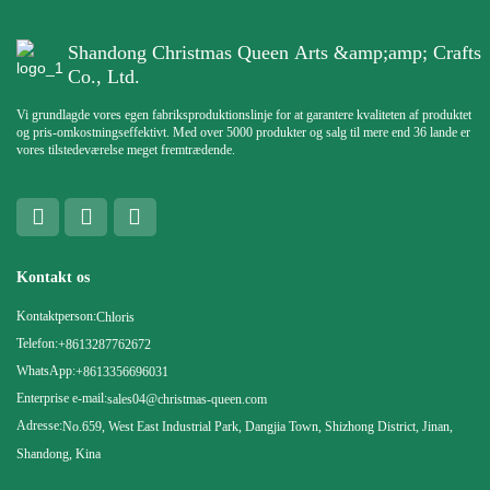
Shandong Christmas Queen Arts &amp;amp; Crafts
Co., Ltd.
Vi grundlagde vores egen fabriksproduktionslinje for at garantere kvaliteten af ​​produktet
og pris-omkostningseffektivt. Med over 5000 produkter og salg til mere end 36 lande er
vores tilstedeværelse meget fremtrædende.
Kontakt os
Kontaktperson:
Chloris
Telefon:
+8613287762672
WhatsApp:
+8613356696031
Enterprise e-mail:
sales04@christmas-queen.com
Adresse:
No.659, West East Industrial Park, Dangjia Town, Shizhong District, Jinan,
Shandong, Kina