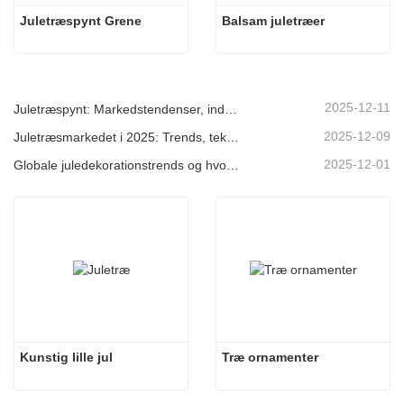
Juletræspynt Grene
Balsam juletræer
2025-12-11
Juletræspynt: Markedstendenser, indsigt i forsyningskæden og indkøbsguide 2025
2025-12-09
Juletræsmarkedet i 2025: Trends, teknologier og indkøbsguide til B2B-købere
2025-12-01
Globale juledekorationstrends og hvorfor Christmas Queen fortsat fører an på markedet
Kunstig lille jul
Træ ornamenter