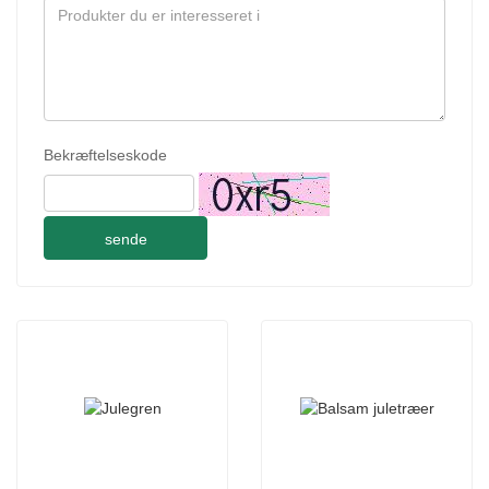
Bekræftelseskode
sende