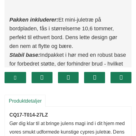
Pakken inkluderer:
Et mini-juletræ på
bordpladen, fås i størrelserne 10,6 tommer,
perfekt til ethvert bord. Dens lette design gør
den nem at flytte og bære.
Stabil base:
Indpakket i hør med en robust base
for forbedret støtte, der forhindrer brud - hvilket
gør det til en unik dekoration eller gave.
Multi-brug:
Disse søde miniaturetræer er ideelle
til hjemmefester, kunstværker, ferielandsbyer og
minihaver, hvilket skaber en festlig atmosfære.
Produktdetaljer
Miljøvenligt materiale:
Lavet af højkvalitets,
CQ17-T014-27LZ
miljøvenlig PE, er dette træ holdbart og nemt at
Gør dig klar til at bringe julens magi ind i dit hjem med
opbevare, designet til at modstå julesæsonen år
vores smukt udformede kunstige cypres juletræ. Dens
efter år.