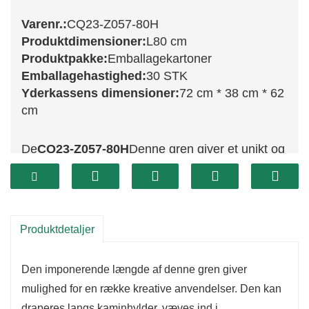
Varenr.:
CQ23-Z057-80H
Produktdimensioner:
L80 cm
Produktpakke:
Emballagekartoner
Emballagehastighed:
30 STK
Yderkassens dimensioner:
72 cm * 38 cm * 62
cm
De
CQ23-Z057-80H
Denne gren giver et unikt og
festligt præg til din juledekoration med sin
længde på 80 cm og sit karakteristiske design.
Denne gren har et strejf af juleglimmer, hvilket
gør den til en perfekt tilføjelse til ethvert festligt
Produktdetaljer
arrangement. Dens realistiske udseende og
betydelige størrelse gør den til et ideelt stykke til
Den imponerende længde af denne gren giver
at skabe effektfulde og iøjnefaldende
mulighed for en række kreative anvendelser. Den kan
draperes langs kaminhylder, væves ind i
dekorationer.