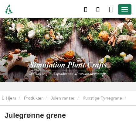
Hjem
Produkter
Julen renser
Kunstige Fyrregrene
Julegrønne grene
Julegrønne grene