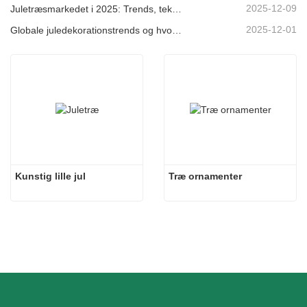
2025-12-09
Juletræsmarkedet i 2025: Trends, teknologier og indkøbsguide til B2B-købere
2025-12-01
Globale juledekorationstrends og hvorfor Christmas Queen fortsat fører an på markedet
Kunstig lille jul
Træ ornamenter