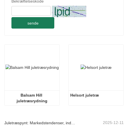
Bekræftelseskode
sende
Balsam Hill 
Helsort juletræ
juletræsrydning
2025-12-11
Juletræspynt: Markedstendenser, indsigt i forsyningskæden og indkøbsguide 2025