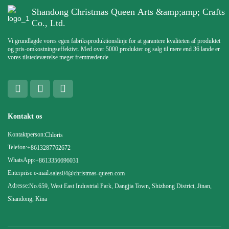
Shandong Christmas Queen Arts &amp;amp; Crafts
Co., Ltd.
Vi grundlagde vores egen fabriksproduktionslinje for at garantere kvaliteten af ​​produktet
og pris-omkostningseffektivt. Med over 5000 produkter og salg til mere end 36 lande er
vores tilstedeværelse meget fremtrædende.
Kontakt os
Kontaktperson:
Chloris
Telefon:
+8613287762672
WhatsApp:
+8613356696031
Enterprise e-mail:
sales04@christmas-queen.com
Adresse:
No.659, West East Industrial Park, Dangjia Town, Shizhong District, Jinan,
Shandong, Kina