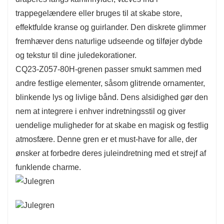
trappegelændere eller bruges til at skabe store,
Holdbarhed er en nøglefunktion i CQ23-Z057-
effektfulde kranse og guirlander. Den diskrete glimmer
80H-grenen, der sikrer, at den forbliver en elsket
fremhæver dens naturlige udseende og tilføjer dybde
del af din ferieindretning i mange år fremover.
og tekstur til dine juledekorationer.
Det subtile gnistre tilføjer et lag af charme og
CQ23-Z057-80H-grenen passer smukt sammen med
elegance, hvilket gør det til et alsidigt stykke,
andre festlige elementer, såsom glitrende ornamenter,
der komplementerer både traditionelle og
blinkende lys og livlige bånd. Dens alsidighed gør den
moderne indretningsstile. Uanset om den
nem at integrere i enhver indretningsstil og giver
bruges i kranse, guirlander eller som en del af et
uendelige muligheder for at skabe en magisk og festlig
storslået midtpunkt, giver denne gren et
atmosfære. Denne gren er et must-have for alle, der
sammenhængende og stilfuldt festligt tema.
ønsker at forbedre deres juleindretning med et strejf af
funklende charme.