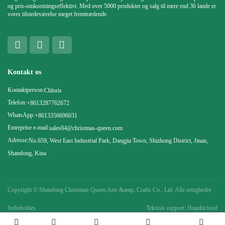
og pris-omkostningseffektivt. Med over 5000 produkter og salg til mere end 36 lande er
vores tilstedeværelse meget fremtrædende.
Kontakt os
Kontaktperson:
Chloris
Telefon:
+8613287762672
WhatsApp:
+8613356696031
Enterprise e-mail:
sales04@christmas-queen.com
Adresse:
No.659, West East Industrial Park, Dangjia Town, Shizhong District, Jinan,
Shandong, Kina
Copyright ©
Shandong Christmas Queen Arts &amp; Crafts Co., Ltd. Alle rettigheder
forbeholdes.
Teknisk support: Huazhicloud