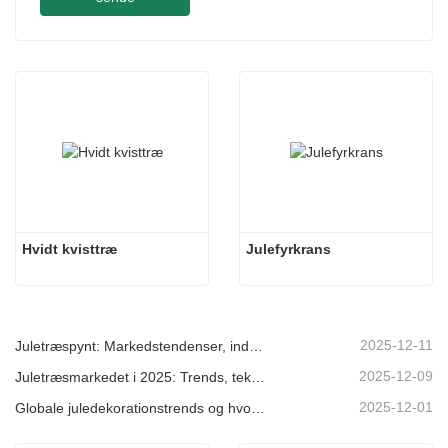
Hvidt kvisttræ
Julefyrkrans
2025-12-11
Juletræspynt: Markedstendenser, indsigt i forsyningskæden og indkøbsguide 2025
2025-12-09
Juletræsmarkedet i 2025: Trends, teknologier og indkøbsguide til B2B-købere
2025-12-01
Globale juledekorationstrends og hvorfor Christmas Queen fortsat fører an på markedet