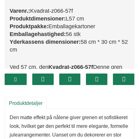
Varenr.:
Kvadrat-z066-57f
Produktdimensioner:
L57 cm
Produktpakke:
Emballagekartoner
Emballagehastighed:
56 stk
Yderkassens dimensioner:
58 cm * 30 cm * 52
cm
Ved 57 cm, den
Kvadrat-z066-57f
Denne gren
tilbyder en endnu mere omfattende mulighed for
at skabe frodige og fyldige julearrangementer.
Ligesom sin 50 cm store modpart har den et
frostet design, der indfanger skønheden på en
Produktdetaljer
snedækket vinterdag. Denne gren er ideel til
Den matte effekt på nålene giver grenen et sofistikeret
større projekter, såsom at lave store kranse,
look, hvilket gør den perfekt til mere elegante, formelle
guirlander eller som et blikfang i din
julearrangementer. Uanset om du dekorerer en stor
juletræspynt.