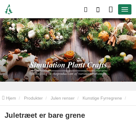
Hjem
Produkter
Julen renser
Kunstige Fyrregrene
Juletræet er bare grene
Juletræet er bare grene