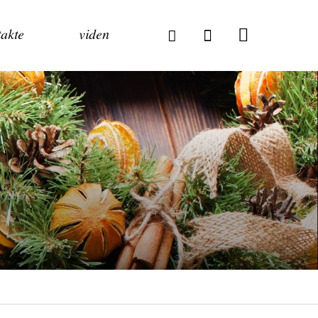
akte
viden