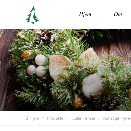
Hjem
Om
Hjem
Produkter
Julen renser
Kunstige Fyrr