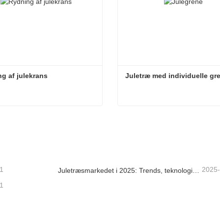
g af julekrans
Juletræ med individuelle gr
g af julekrans
Juletræ med individuelle g
takt nu
Kontakt nu
1
2025
Juletræsmarkedet i 2025: Trends, teknologier og indkøbsguide til B2B-købere
1