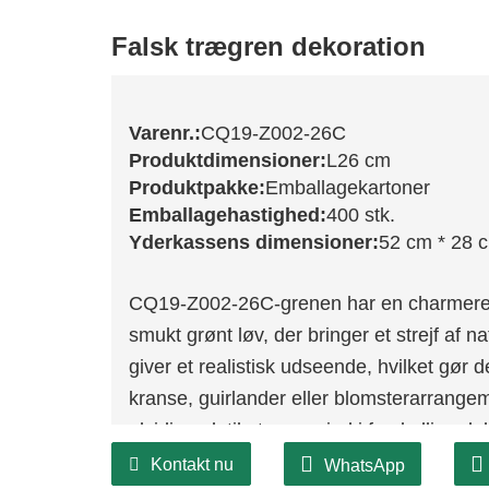
Falsk trægren dekoration
Varenr.:
CQ19-Z002-26C
Produktdimensioner:
L26 cm
Produktpakke:
Emballagekartoner
Emballagehastighed:
400 stk.
Yderkassens dimensioner:
52 cm * 28 
CQ19-Z002-26C-grenen har en charmere
smukt grønt løv, der bringer et strejf af n
giver et realistisk udseende, hvilket gør 
kranse, guirlander eller blomsterarrange
alsidig nok til at passe ind i forskellige 
Kontakt nu
WhatsApp