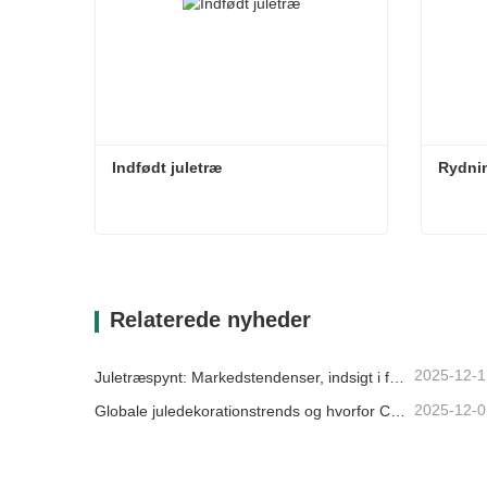
Indfødt juletræ
Rydnin
Indfødt juletræ
Rydnin
Kontakt nu
Kon
Relaterede nyheder
2025-12-1
Juletræspynt: Markedstendenser, indsigt i forsyningskæden og indkøbsguide 2025
2025-12-0
Globale juledekorationstrends og hvorfor Christmas Queen fortsat fører an på markedet