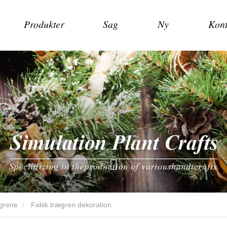
Produkter
Sag
Ny
Kont
egrene
Falsk trægren dekoration