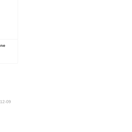
ene
rene
-12-09