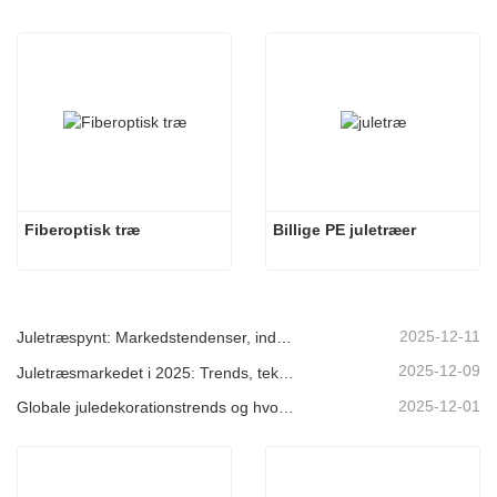
Fiberoptisk træ
Billige PE juletræer
2025-12-11
Juletræspynt: Markedstendenser, indsigt i forsyningskæden og indkøbsguide 2025
2025-12-09
Juletræsmarkedet i 2025: Trends, teknologier og indkøbsguide til B2B-købere
2025-12-01
Globale juledekorationstrends og hvorfor Christmas Queen fortsat fører an på markedet