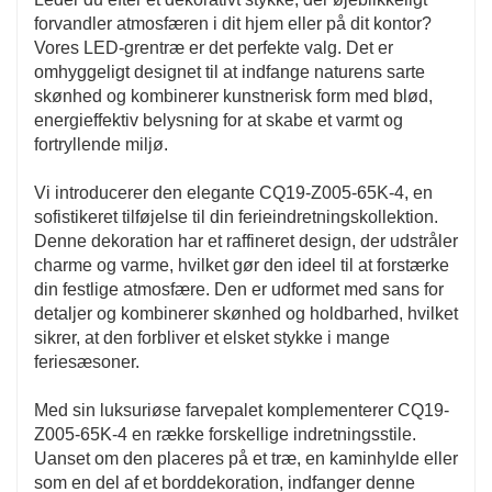
forvandler atmosfæren i dit hjem eller på dit kontor?
Vores LED-grentræ er det perfekte valg. Det er
omhyggeligt designet til at indfange naturens sarte
skønhed og kombinerer kunstnerisk form med blød,
energieffektiv belysning for at skabe et varmt og
fortryllende miljø.
Vi introducerer den elegante CQ19-Z005-65K-4, en
sofistikeret tilføjelse til din ferieindretningskollektion.
Denne dekoration har et raffineret design, der udstråler
charme og varme, hvilket gør den ideel til at forstærke
din festlige atmosfære. Den er udformet med sans for
detaljer og kombinerer skønhed og holdbarhed, hvilket
sikrer, at den forbliver et elsket stykke i mange
feriesæsoner.
Med sin luksuriøse farvepalet komplementerer CQ19-
Z005-65K-4 en række forskellige indretningsstile.
Uanset om den placeres på et træ, en kaminhylde eller
som en del af et borddekoration, indfanger denne