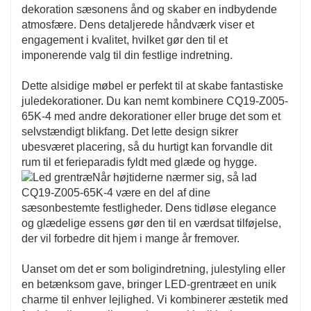
dekoration sæsonens ånd og skaber en indbydende
atmosfære. Dens detaljerede håndværk viser et
engagement i kvalitet, hvilket gør den til et
imponerende valg til din festlige indretning.
Dette alsidige møbel er perfekt til at skabe fantastiske
juledekorationer. Du kan nemt kombinere CQ19-Z005-
65K-4 med andre dekorationer eller bruge det som et
selvstændigt blikfang. Det lette design sikrer
ubesværet placering, så du hurtigt kan forvandle dit
rum til et ferieparadis fyldt med glæde og hygge.
Når højtiderne nærmer sig, så lad
CQ19-Z005-65K-4 være en del af dine
sæsonbestemte festligheder. Dens tidløse elegance
og glædelige essens gør den til en værdsat tilføjelse,
der vil forbedre dit hjem i mange år fremover.
Uanset om det er som boligindretning, julestyling eller
en betænksom gave, bringer LED-grentræet en unik
charme til enhver lejlighed. Vi kombinerer æstetik med