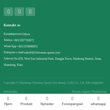
Kontakt os
Kontaktperson:
Chloris
Telefon:
+8613287762672
WhatsApp:
+8613356696031
Enterprise e-mail:
sales04@christmas-queen.com
Adresse:
No.659, West East Industrial Park, Dangjia Town, Shizhong District, Jinan,
Shandong, Kina
Copyright ©
Shandong Christmas Queen Arts &amp; Crafts Co., Ltd. Alle rettigheder
forbeholdes.
Teknisk support: Huazhicloud
Hjem
Produkt
Nyheder
Forespørgsel
whatsapp