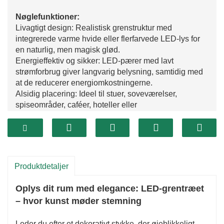
Nøglefunktioner:
Livagtigt design: Realistisk grenstruktur med
integrerede varme hvide eller flerfarvede LED-lys for
en naturlig, men magisk glød.
Energieffektiv og sikker: LED-pærer med lavt
strømforbrug giver langvarig belysning, samtidig med
at de reducerer energiomkostningerne.
Alsidig placering: Ideel til stuer, soveværelser,
spiseområder, caféer, hoteller eller
arrangementsindretning – forbedrer ubesværet enhver
setting.
Holdbar konstruktion: Lavet af metal af høj kvalitet og
miljøvenlige materialer for stabilitet og mange års
brug.
Produktdetaljer
Oplys dit rum med elegance: LED-grentræet
– hvor kunst møder stemning
Leder du efter et dekorativt stykke, der øjeblikkeligt