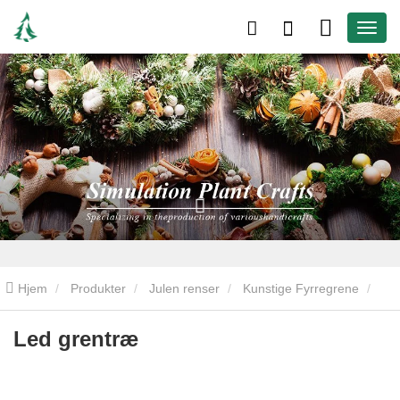
Hjem
Produkter
Julen renser
Kunstige Fyrregrene
Led grentræ
Led grentræ