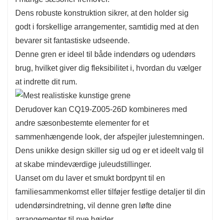
Dens robuste konstruktion sikrer, at den holder sig
atmosfære i dit hjem.
godt i forskellige arrangementer, samtidig med at den
En af de mest bemærkelsesværdige funktioner
bevarer sit fantastiske udseende.
ved CQ19-Z005-26D er dens alsidighed.
Denne gren er ideel til både indendørs og udendørs
Denne gren kan nemt passe ind i forskellige
brug, hvilket giver dig fleksibilitet i, hvordan du vælger
indretningsstile, uanset om du foretrækker en
at indrette dit rum.
moderne, rustik eller traditionel æstetik.
Brug den som et statement i større
Derudover kan CQ19-Z005-26D kombineres med
arrangementer eller som en accent i mindre
andre sæsonbestemte elementer for et
skærme.
sammenhængende look, der afspejler julestemningen.
Dens tilpasningsevne sikrer, at den
Dens unikke design skiller sig ud og er et ideelt valg til
komplementerer ethvert indretningstema, hvilket
at skabe mindeværdige juleudstillinger.
gør den til en uundværlig tilføjelse til din
Uanset om du laver et smukt bordpynt til en
julesamling.
familiesammenkomst eller tilføjer festlige detaljer til din
udendørsindretning, vil denne gren løfte dine
arrangementer til nye højder.