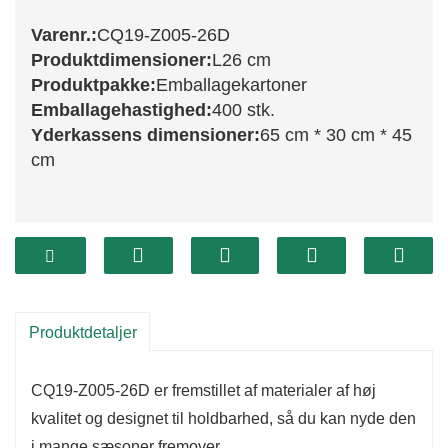
Varenr.:
CQ19-Z005-26D
Produktdimensioner:
L26 cm
Produktpakke:
Emballagekartoner
Emballagehastighed:
400 stk.
Yderkassens dimensioner:
65 cm * 30 cm * 45
cm
CQ19-Z005-26D-grenen er et elegant dekorativt
element, der tilføjer et strejf af charme til dine
julearrangementer.
Med sit indviklede design og livlige farver er
Produktdetaljer
denne gren perfekt til at fremhæve kranse,
guirlander eller blomsterdekorationer.
CQ19-Z005-26D er fremstillet af materialer af høj
Den indfanger smukt årstidens ånd og giver dig
kvalitet og designet til holdbarhed, så du kan nyde den
mulighed for at skabe en varm og indbydende
i mange sæsoner fremover.