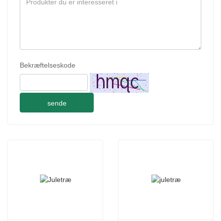
Bekræftelseskode
sende