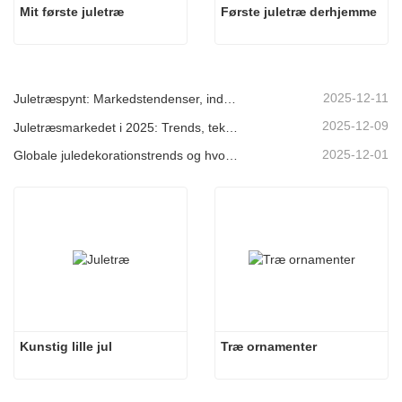
Mit første juletræ
Første juletræ derhjemme
2025-12-11
Juletræspynt: Markedstendenser, indsigt i forsyningskæden og indkøbsguide 2025
2025-12-09
Juletræsmarkedet i 2025: Trends, teknologier og indkøbsguide til B2B-købere
2025-12-01
Globale juledekorationstrends og hvorfor Christmas Queen fortsat fører an på markedet
Kunstig lille jul
Træ ornamenter