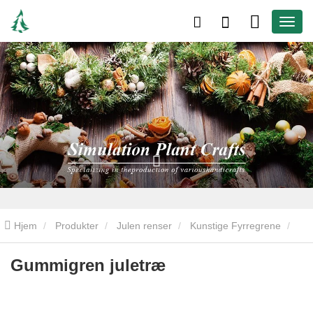
Hjem
Produkter
Julen renser
Kunstige Fyrregrene
Gummigren juletræ
Gummigren juletræ