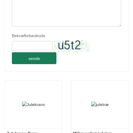
Bekræftelseskode
sende