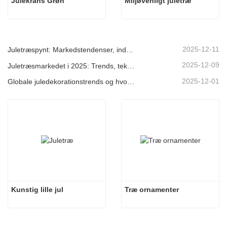
Julekrans Grøn
Miljøvenligt juletræ
2025-12-11
Juletræspynt: Markedstendenser, indsigt i forsyningskæden og indkøbsguide 2025
2025-12-09
Juletræsmarkedet i 2025: Trends, teknologier og indkøbsguide til B2B-købere
2025-12-01
Globale juledekorationstrends og hvorfor Christmas Queen fortsat fører an på markedet
Kunstig lille jul
Træ ornamenter