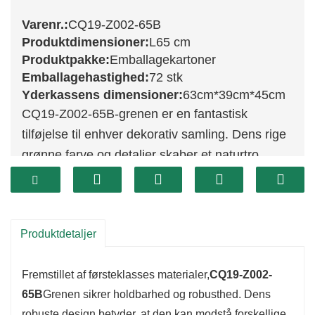
Varenr.:
CQ19-Z002-65B
Produktdimensioner:
L65 cm
Produktpakke:
Emballagekartoner
Emballagehastighed:
72 stk
Yderkassens dimensioner:
63cm*39cm*45cm
CQ19-Z002-65B-grenen er en fantastisk
tilføjelse til enhver dekorativ samling. Dens rige
grønne farve og detaljer skaber et naturtro
udseende, hvilket gør den til et blikfang i ethvert
miljø. Denne gren er ideel til dem, der ønsker at
bringe naturens skønhed indenfor, uanset om
Produktdetaljer
det er som et enkeltstående møbel eller som en
del af et større arrangement.
Fremstillet af førsteklasses materialer,
CQ19-Z002-
65B
Grenen sikrer holdbarhed og robusthed. Dens
robuste design betyder, at den kan modstå forskellige