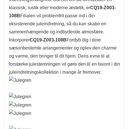
at pynte dit juletræ, lave en festlig krans eller
klassisk, rustik eller moderne æstetik, er
CQ19-Z003-
forbedre din borddækning, hvilket gør den til et
108B
Filialen vil problemfrit passe ind i din
alsidigt valg til forskellige dekorationsstile.
eksisterende juleindretning, så du kan skabe en
sammenhængende og indbydende atmosfære.
Inkorporer
CQ19-Z003-108B
Fordyb dig i dine
sæsonbestemte arrangementer og oplev den charme
og varme, den bringer til dit hjem. Dens evne til at
forstærke julestemningen vil gøre den til en favorit i din
juleindretningskollektion i mange år fremover.