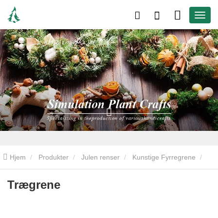
Hjem
Produkter
Julen renser
Kunstige Fyrregrene
Trægrene
Trægrene