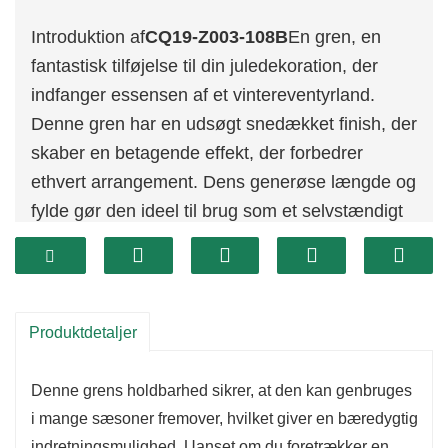
Introduktion af
CQ19-Z003-108B
En gren, en
fantastisk tilføjelse til din juledekoration, der
indfanger essensen af ​​et vintereventyrland.
Denne gren har en udsøgt snedækket finish, der
skaber en betagende effekt, der forbedrer
ethvert arrangement. Dens generøse længde og
fylde gør den ideel til brug som et selvstændigt
midtpunkt eller som en del af en større
udstilling, hvilket sikrer, at den skiller sig ud i
enhver setting.
Udformet med sans for detaljer,
CQ19-Z003-
Produktdetaljer
108B
En gren tilføjer et strejf af elegance til din
juledekoration. Den snehvide tekstur forbedrer
Denne grens holdbarhed sikrer, at den kan genbruges
ikke kun dens visuelle appel, men fremkalder
i mange sæsoner fremover, hvilket giver en bæredygtig
også vinterens fredfyldte skønhed. Brug den til
indretningsmulighed. Uanset om du foretrækker en