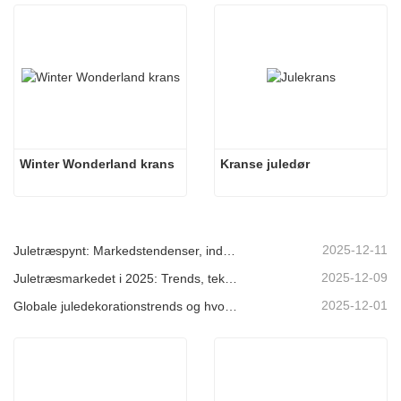
Winter Wonderland krans
Kranse juledør
2025-12-11
Juletræspynt: Markedstendenser, indsigt i forsyningskæden og indkøbsguide 2025
2025-12-09
Juletræsmarkedet i 2025: Trends, teknologier og indkøbsguide til B2B-købere
2025-12-01
Globale juledekorationstrends og hvorfor Christmas Queen fortsat fører an på markedet