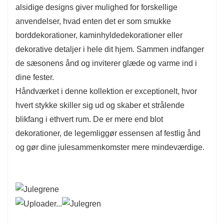
alsidige designs giver mulighed for forskellige
julefejringer. Disse dekorationer er perfekte til at
anvendelser, hvad enten det er som smukke
pryde dit juletræ eller skabe et iøjnefaldende
borddekorationer, kaminhyldedekorationer eller
midtpunkt, og de vil forbedre den overordnede
dekorative detaljer i hele dit hjem. Sammen indfanger
æstetik i dine sæsonbestemte udstillinger.
de sæsonens ånd og inviterer glæde og varme ind i
dine fester.
Håndværket i denne kollektion er exceptionelt, hvor
hvert stykke skiller sig ud og skaber et strålende
blikfang i ethvert rum. De er mere end blot
dekorationer, de legemliggør essensen af ​​festlig ånd
og gør dine julesammenkomster mere mindeværdige.