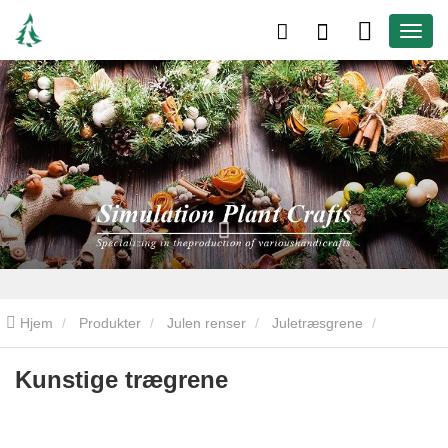
Hjem
Produkter
Julen renser
Juletræsgrene
Kunstige trægrene
Kunstige trægrene