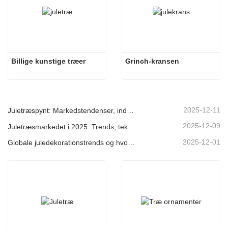
Billige kunstige træer
Grinch-kransen
2025-12-11
Juletræspynt: Markedstendenser, indsigt i forsyningskæden og indkøbsguide 2025
2025-12-09
Juletræsmarkedet i 2025: Trends, teknologier og indkøbsguide til B2B-købere
2025-12-01
Globale juledekorationstrends og hvorfor Christmas Queen fortsat fører an på markedet