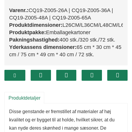
Varenr.:
CQ19-Z005-26A | CQ19-Z005-36A |
CQ19-Z005-48A | CQ19-Z005-65A
Produktdimensioner:
L26CM/L36CM/L48CM/L65
Produktpakke:
Emballagekartoner
Pakningshastighed:
400 stk./320 stk./72 stk.
Yderkassens dimensioner:
65 cm * 30 cm * 45
cm / 75 cm * 49 cm * 40 cm / 72 stk.
Løft din festlige indretning med denne
fantastiske kollektion af julepynt, inklusive
CQ19-
Z005-65A
,
CQ19-Z005-48A
,
CQ19-Z005-36A
,
Produktdetaljer
og
CQ19-Z005-26A
Hvert stykke i denne
Disse genstande er fremstillet af materialer af høj
kollektion er omhyggeligt fremstillet med
kvalitet og er bygget til at holde, hvilket sikrer, at du
indviklede detaljer og livlige farver, designet til at
kan nyde deres skønhed i mange sæsoner. De
bringe sofistikering og varme til dine