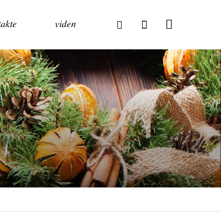
akte
viden