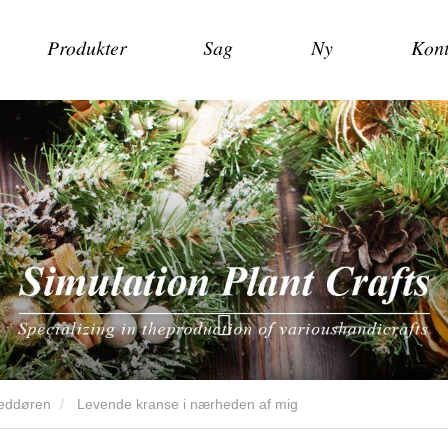
Produkter
Sag
Ny
Kont
veddøren
Levende kranse i nærheden af ​​mig