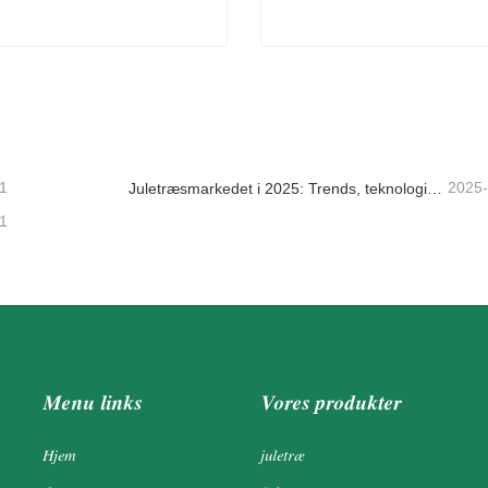
etræ
Sainsburys Wreath Christm
takt nu
Kontakt nu
1
2025
Juletræsmarkedet i 2025: Trends, teknologier og indkøbsguide til B2B-købere
1
Menu links
Vores produkter
Hjem
juletræ