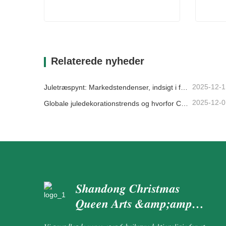
Festlig krans
PE jul
Kontakt nu
Kon
Relaterede nyheder
2025-12-1
Juletræspynt: Markedstendenser, indsigt i forsyningskæden og indkøbsguide 2025
2025-12-0
Globale juledekorationstrends og hvorfor Christmas Queen fortsat fører an på markedet
Shandong Christmas
Queen Arts &amp;amp;
Crafts Co., Ltd.