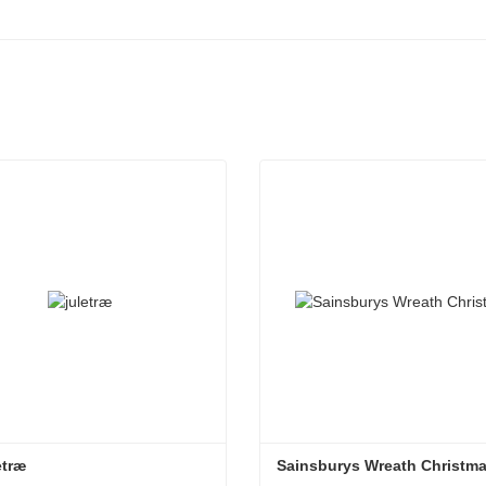
etræ
Sainsburys Wreath Christm