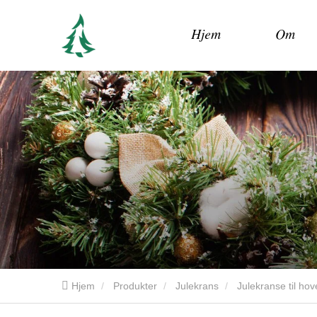
Hjem
Om
Hjem
Produkter
Julekrans
Julekranse til ho