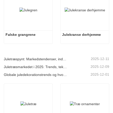
Falske grangrene
Julekranse derhjemme
2025-12-11
Juletræspynt: Markedstendenser, indsigt i forsyningskæden og indkøbsguide 2025
2025-12-09
Juletræsmarkedet i 2025: Trends, teknologier og indkøbsguide til B2B-købere
2025-12-01
Globale juledekorationstrends og hvorfor Christmas Queen fortsat fører an på markedet