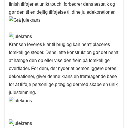
finish tilføjer et unikt touch, forbedrer dens æstetik og
eller som en del af et dekorativt arrangement.
gør den til en dejlig tilføjelse til dine juledekorationer.
Denne krans er lavet af materialer af høj kvalitet
og designet til at være holdbar, hvilket sikrer, at
den forbliver en værdsat dekoration i mange
højtider.
Kransen leveres klar til brug og kan nemt placeres
Det miljøvenlige design understreger
forskellige steder. Dens lette konstruktion gør det nemt
bæredygtighed, så du kan fejre ansvarligt, mens
at hænge den op eller vise den frem på forskellige
du nyder sæsonens charme.
overflader. For dem, der nyder at personliggøre deres
dekorationer, giver denne krans en fremragende base
for at tilføje personlige præg og dermed skabe en unik
julestemning.