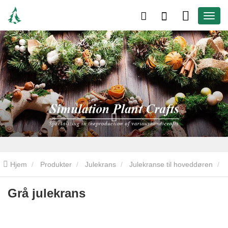
Hjem
Produkter
Julekrans
Julekranse til hoveddøren
Grå julekrans
Grå julekrans