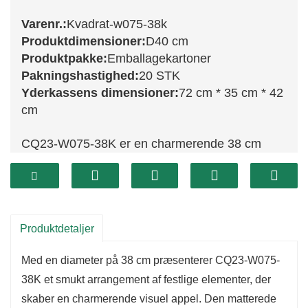
Varenr.:
Kvadrat-w075-38k
Produktdimensioner:
D40 cm
Produktpakke:
Emballagekartoner
Pakningshastighed:
20 STK
Yderkassens dimensioner:
72 cm * 35 cm * 42
cm
CQ23-W075-38K er en charmerende 38 cm
frostet krans, der giver et finurligt præg til din
juledekoration.
Med en dejlig blanding af frodigt grønt med en
matteret finish og livlige juledetaljer er denne
Produktdetaljer
krans perfekt til at bringe en festlig stemning ind
Med en diameter på 38 cm præsenterer CQ23-W075-
i dit hjem.
38K et smukt arrangement af festlige elementer, der
Dens kompakte størrelse muliggør alsidig
skaber en charmerende visuel appel. Den matterede
placering, hvilket gør den ideel til døre, vægge