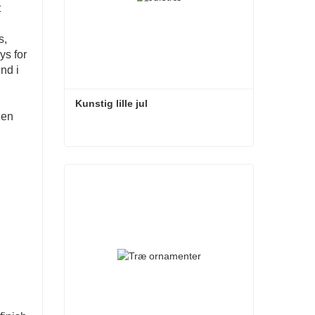
t
s,
ys for
nd i
Kunstig lille jul
 en
Kunstig lille jul
Kontakt nu