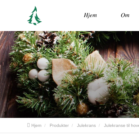
Hjem
Om
Hjem
Produkter
Julekrans
Julekranse til ho