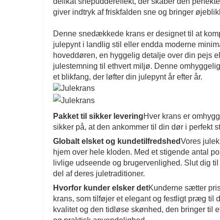
delikat snepuddereffekt, der skaber den perfek
giver indtryk af friskfalden sne og bringer øjebli
Denne snedækkede krans er designet til at komplem
julepynt i landlig stil eller endda moderne mini
hoveddøren, en hyggelig detalje over din pejs elle
julestemning til ethvert miljø. Denne omhyggeligt
et blikfang, der løfter din julepynt år efter år.
Pakket til sikker levering
Hver krans er omhygge
sikker på, at den ankommer til din dør i perfekt s
Globalt elsket og kundetilfredshed
Vores julek
hjem over hele kloden. Med et stigende antal p
livlige udseende og brugervenlighed. Slut dig til
del af deres juletraditioner.
Hvorfor kunder elsker det
Kunderne sætter pris 
krans, som tilføjer et elegant og festligt præg 
kvalitet og den tidløse skønhed, den bringer til 