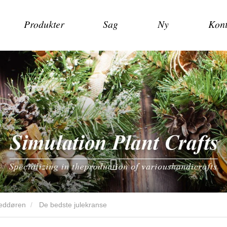
Produkter
Sag
Ny
Kont
veddøren
De bedste julekranse