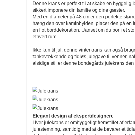
Denne krans er perfekt til at skabe en hyggelig la
sikkert imponere din familie og dine gæster.
Med en diameter på 48 cm er den perfekte større
hæng den over kaminhylden, placer den på en in
en flot borddekoration. Uanset om du bor i et stor
ethvert rum.
Ikke kun til jul, denne vinterkrans kan også bruges
tankevækkende og tidløs julegave til venner, na
alsidige stil er denne bondegårds julekrans den
Elegant design af ekspertdesignere
Hver julekrans er omhyggeligt fremstillet af erfa
julestemning, samtidig med at de bevarer et tidl