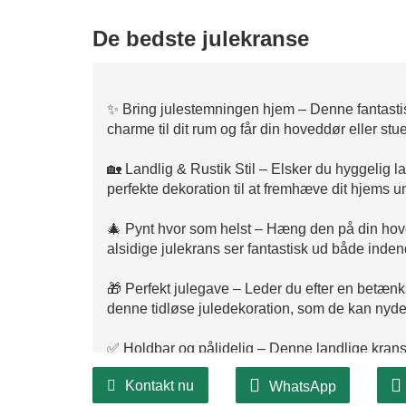
De bedste julekranse
✨ Bring julestemningen hjem – Denne fantastisk
charme til dit rum og får din hoveddør eller stue
🏡 Landlig & Rustik Stil – Elsker du hyggelig 
perfekte dekoration til at fremhæve dit hjems un
🎄 Pynt hvor som helst – Hæng den på din hov
alsidige julekrans ser fantastisk ud både inde
🎁 Perfekt julegave – Leder du efter en betæn
denne tidløse juledekoration, som de kan nyde å
✅ Holdbar og pålidelig – Denne landlige krans e
sin skønhed sæson efter sæson. Derudover tilbyd
Kontakt nu
WhatsApp