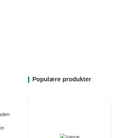
Populære produkter
 uden
din