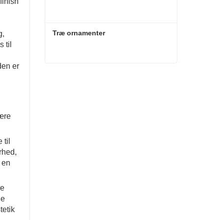
finish
Træ ornamenter
g,
 til
den er
Træ ornamenter
Kontakt nu
være
 til
rhed,
l en
ne
ge
tetik