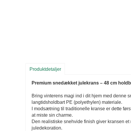
Produktdetaljer
Premium snedækket julekrans – 48 cm holdba
Bring vinterens magi ind i dit hjem med denne sn
langtidsholdbart PE (polyethylen) materiale.
I modsætning til traditionelle kranse er dette før
at miste sin charme.
Den realistiske snehvide finish giver kransen et nat
juledekoration.