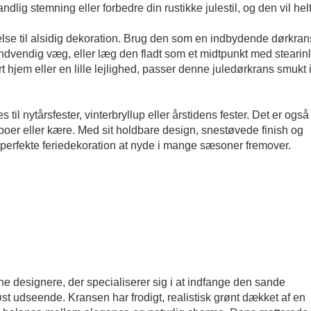
ndlig stemning eller forbedre din rustikke julestil, og den vil hel
lse til alsidig dekoration. Brug den som en indbydende dørkran
dvendig væg, eller læg den fladt som et midtpunkt med stearinl
t hjem eller en lille lejlighed, passer denne juledørkrans smukt i
 til nytårsfester, vinterbryllup eller årstidens fester. Det er også
boer eller kære. Med sit holdbare design, snestøvede finish og
 perfekte feriedekoration at nyde i mange sæsoner fremover.
rne designere, der specialiserer sig i at indfange den sande
øst udseende. Kransen har frodigt, realistisk grønt dækket af en