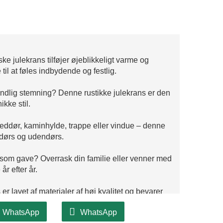
e julekrans tilføjer øjeblikkeligt varme og
 til at føles indbydende og festlig.
landlig stemning? Denne rustikke julekrans er den
ikke stil.
eddør, kaminhylde, trappe eller vindue – denne
ndørs og udendørs.
ksom gave? Overrask din familie eller venner med
r efter år.
r lavet af materialer af høj kvalitet og bevarer
er vi venlig kundeservice for din ro i sindet.
WhatsApp
WhatsApp