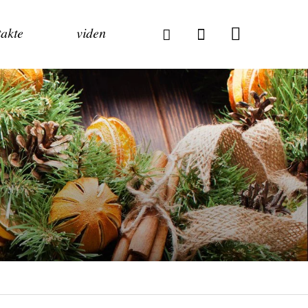
akte
viden