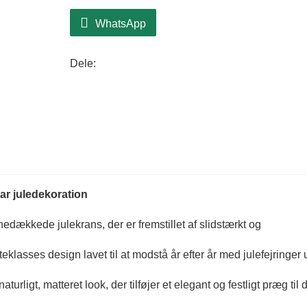
WhatsApp
Dele:
r juledekoration
edækkede julekrans, der er fremstillet af slidstærkt og
steklasses design lavet til at modstå år efter år med julefejringer
urligt, matteret look, der tilføjer et elegant og festligt præg til 