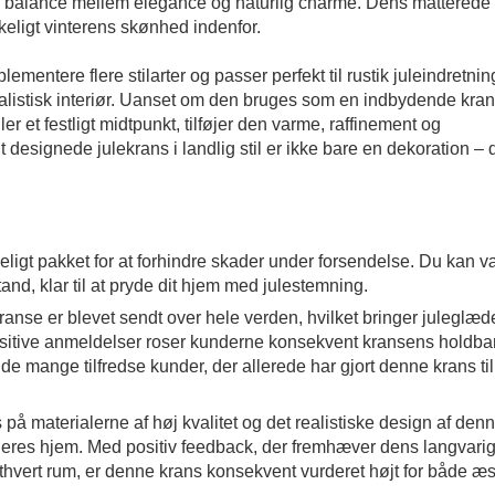
te balance mellem elegance og naturlig charme. Dens matterede 
kkeligt vinterens skønhed indenfor.
entere flere stilarter og passer perfekt til rustik juleindretnin
malistisk interiør. Uanset om den bruges som en indbydende krans
r et festligt midtpunkt, tilføjer den varme, raffinement og
 designede julekrans i landlig stil er ikke bare en dekoration – 
ligt pakket for at forhindre skader under forsendelse. Du kan 
tand, klar til at pryde dit hjem med julestemning.
ranse er blevet sendt over hele verden, hvilket bringer juleglæde
ositive anmeldelser roser kunderne konsekvent kransens holdba
 de mange tilfredse kunder, der allerede har gjort denne krans ti
på materialerne af høj kvalitet og det realistiske design af den
til deres hjem. Med positiv feedback, der fremhæver dens langvari
ethvert rum, er denne krans konsekvent vurderet højt for både æs