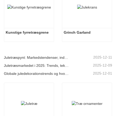
Kunstige fyrretræsgrene
Grinch Garland
2025-12-11
Juletræspynt: Markedstendenser, indsigt i forsyningskæden og indkøbsguide 2025
2025-12-09
Juletræsmarkedet i 2025: Trends, teknologier og indkøbsguide til B2B-købere
2025-12-01
Globale juledekorationstrends og hvorfor Christmas Queen fortsat fører an på markedet