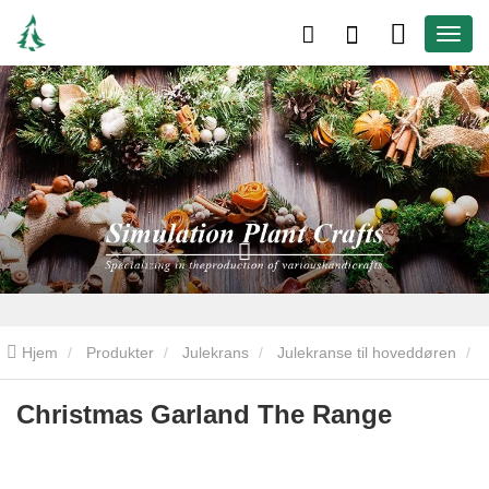
Hjem
Produkter
Julekrans
Julekranse til hoveddøren
Julekarland Sortimentet
Christmas Garland The Range