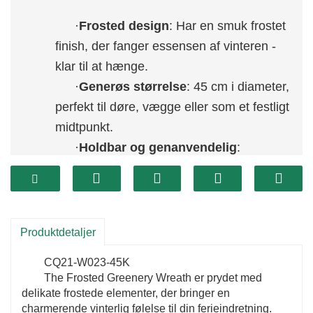
·
Frosted design
: Har en smuk frostet
finish, der fanger essensen af ​​vinteren -
klar til at hænge.
·
Generøs størrelse
: 45 cm i diameter,
perfekt til døre, vægge eller som et festligt
midtpunkt.
·
Holdbar og genanvendelig
:
Udformet til at holde gennem flere
feriesæsoner og tilbyder en miljøvenlig
indretningsmulighed.
Produktdetaljer
CQ21-W023-45K
The Frosted Greenery Wreath er prydet med
delikate frostede elementer, der bringer en
charmerende vinterlig følelse til din ferieindretning.