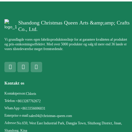
Shandong Christmas Queen Arts &amp;amp; Crafts
Co., Ltd.
Vi grundlagde vores egen fabriksproduktionslinje for at garantere kvaliteten af ​​produktet
og pris-omkostningseffektivt. Med over 5000 produkter og salg til mere end 36 lande er
vores tilstedeværelse meget fremtrædende.
Kontakt os
Kontaktperson:
Chloris
Telefon:
+8613287762672
WhatsApp:
+8613356696031
Enterprise e-mail:
sales04@christmas-queen.com
Adresse:
No.659, West East Industrial Park, Dangjia Town, Shizhong District, Jinan,
Shandong, Kina