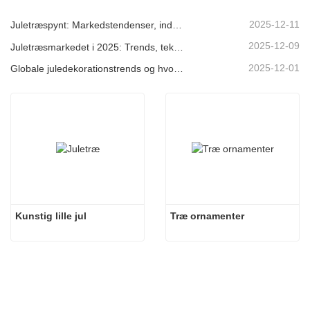
2025-12-11
Juletræspynt: Markedstendenser, indsigt i forsyningskæden og indkøbsguide 2025
2025-12-09
Juletræsmarkedet i 2025: Trends, teknologier og indkøbsguide til B2B-købere
2025-12-01
Globale juledekorationstrends og hvorfor Christmas Queen fortsat fører an på markedet
Kunstig lille jul
Træ ornamenter