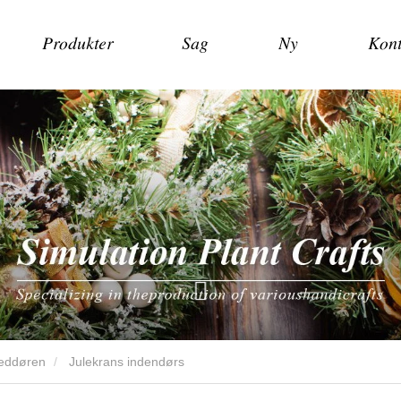
Produkter
Sag
Ny
Kont
veddøren
Julekrans indendørs