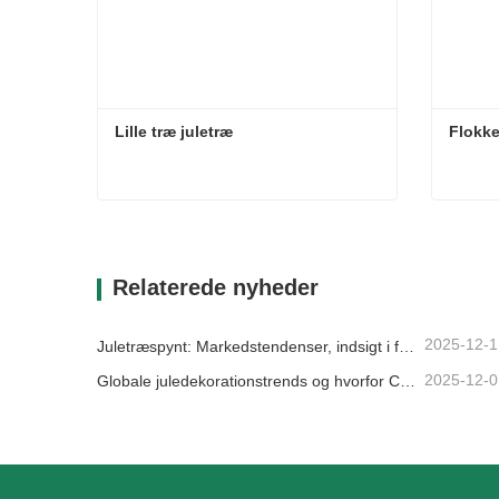
Lille træ juletræ
Flokk
Lille træ juletræ
Flokke
Kontakt nu
Kon
Relaterede nyheder
2025-12-1
Juletræspynt: Markedstendenser, indsigt i forsyningskæden og indkøbsguide 2025
2025-12-0
Globale juledekorationstrends og hvorfor Christmas Queen fortsat fører an på markedet