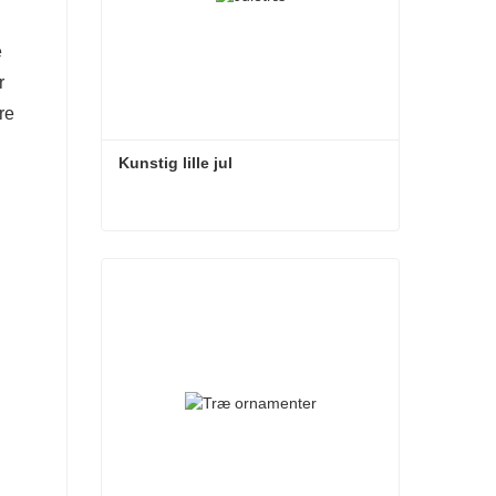
e
r
re
Kunstig lille jul
Kunstig lille jul
Kontakt nu