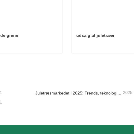
ede grene
udsalg af juletræer
de grene
udsalg af juletræer
takt nu
Kontakt nu
1
2025
Juletræsmarkedet i 2025: Trends, teknologier og indkøbsguide til B2B-købere
1