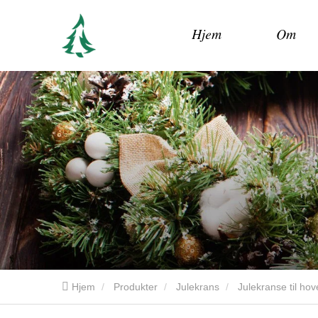
Hjem
Om
Hjem
Produkter
Julekrans
Julekranse til ho