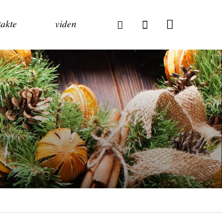
akte
viden