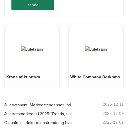
sende
Krans af kristtorn
White Company Dørkrans
2025-12-11
Juletræspynt: Markedstendenser, indsigt i forsyningskæden og indkøbsguide 2025
2025-12-09
Juletræsmarkedet i 2025: Trends, teknologier og indkøbsguide til B2B-købere
2025-12-01
Globale juledekorationstrends og hvorfor Christmas Queen fortsat fører an på markedet