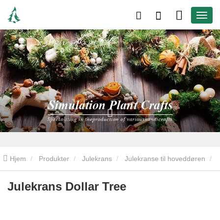
Hjem
Produkter
Julekrans
Julekranse til hoveddøren
Julekrans dollartræ
Julekrans Dollar Tree