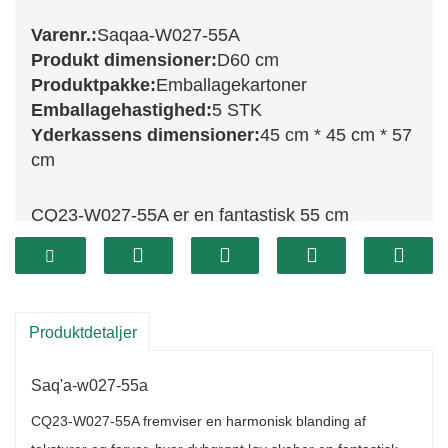
Varenr.:
Saqaa-W027-55A
Produkt dimensioner:
D60 cm
Produktpakke:
Emballagekartoner
Emballagehastighed:
5 STK
Yderkassens dimensioner:
45 cm * 45 cm * 57
cm
CQ23-W027-55A er en fantastisk 55 cm
dekoreret krans, der indfanger essensen af ​​
højtiden med sit smukke design. Denne krans
har et levende arrangement af frodige grønne
blade, klare røde bær og rustikke kogler, hvilket
Produktdetaljer
skaber et varmt og indbydende udseende. Dens
Saq'a-w027-55a
generøse størrelse gør den perfekt til at vise på
hoveddøre, over pejse eller som en del af et
CQ23-W027-55A fremviser en harmonisk blanding af
julebordsdekoration, hvilket sikrer, at den skiller