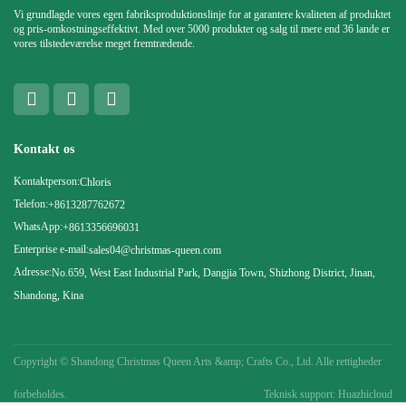
Vi grundlagde vores egen fabriksproduktionslinje for at garantere kvaliteten af ​​produktet
og pris-omkostningseffektivt. Med over 5000 produkter og salg til mere end 36 lande er
vores tilstedeværelse meget fremtrædende.
Kontakt os
Kontaktperson:
Chloris
Telefon:
+8613287762672
WhatsApp:
+8613356696031
Enterprise e-mail:
sales04@christmas-queen.com
Adresse:
No.659, West East Industrial Park, Dangjia Town, Shizhong District, Jinan,
Shandong, Kina
Copyright ©
Shandong Christmas Queen Arts &amp; Crafts Co., Ltd. Alle rettigheder
forbeholdes.
Teknisk support: Huazhicloud