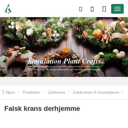
Hjem
Produkter
Julekrans
Julekranse til hoveddøren
Falsk krans derhjemme
Falsk krans derhjemme