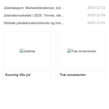
2025-12-11
Juletræspynt: Markedstendenser, indsigt i forsyningskæden og indkøbsguide 2025
2025-12-09
Juletræsmarkedet i 2025: Trends, teknologier og indkøbsguide til B2B-købere
2025-12-01
Globale juledekorationstrends og hvorfor Christmas Queen fortsat fører an på markedet
Kunstig lille jul
Træ ornamenter