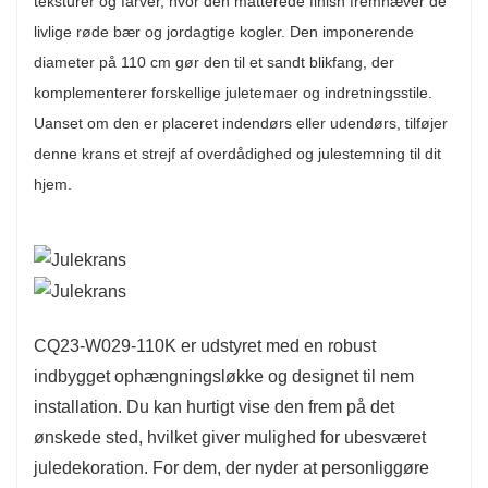
teksturer og farver, hvor den matterede finish fremhæver de
eller som et slående midtpunkt, hvilket sikrer, at
livlige røde bær og jordagtige kogler. Den imponerende
den skaber en varm og festlig atmosfære i
diameter på 110 cm gør den til et sandt blikfang, der
ethvert miljø.
komplementerer forskellige juletemaer og indretningsstile.
Denne krans er fremstillet af materialer af høj
Uanset om den er placeret indendørs eller udendørs, tilføjer
kvalitet og designet til at være holdbar, så den
denne krans et strejf af overdådighed og julestemning til dit
bevarer sin skønhed gennem flere
hjem.
feriesæsoner. Det miljøvenlige design fremmer
bæredygtighed, så du kan nyde denne
fantastiske dekoration år efter år uden at gå på
kompromis med stilen. CQ23-W029-110K
kombinerer smukt elegance og praktisk
CQ23-W029-110K er udstyret med en robust
anvendelighed, hvilket gør den til et værdsat
indbygget ophængningsløkke og designet til nem
midtpunkt i din juledekoration.
installation. Du kan hurtigt vise den frem på det
ønskede sted, hvilket giver mulighed for ubesværet
juledekoration. For dem, der nyder at personliggøre