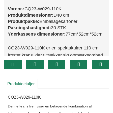
Varenr.:
CQ23-W029-110K
Produktdimensioner:
D40 cm
Produktpakke:
Emballagekartoner
Pakningshastighed:
30 STK
Yderkassens dimensioner:
77cm*52cm*52cm
CQ23-W029-110K er en spektakulær 110 cm
frostet krans, der tiltrækker sig opmærksomhed
med sin imponerende størrelse og fantastiske
design. Denne krans har et luksuriøst
arrangement af frodige grønne blade, klare røde
Produktdetaljer
bær og naturlige kogler, alt sammen smukt
frostet for at skabe en vinterlandskabseffekt.
CQ23-W029-110K
Dens storslåede størrelse gør den perfekt til
store rum, såsom store indgange, over pejse
Denne krans fremviser en betagende kombination af