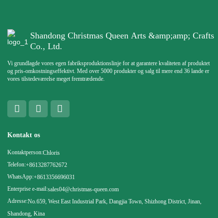
Shandong Christmas Queen Arts &amp;amp; Crafts
Co., Ltd.
Vi grundlagde vores egen fabriksproduktionslinje for at garantere kvaliteten af ​​produktet
og pris-omkostningseffektivt. Med over 5000 produkter og salg til mere end 36 lande er
vores tilstedeværelse meget fremtrædende.
Kontakt os
Kontaktperson:
Chloris
Telefon:
+8613287762672
WhatsApp:
+8613356696031
Enterprise e-mail:
sales04@christmas-queen.com
Adresse:
No.659, West East Industrial Park, Dangjia Town, Shizhong District, Jinan,
Shandong, Kina