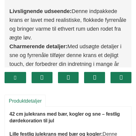
Livslignende udseende:
Denne indpakkede
krans er lavet med realistiske, flokkede fyrrenåle
og bringer varme til ethvert rum uden rodet fra
ægte løv.
Charmerende detaljer:
Med udsøgte detaljer i
sne og fyrrenåle tilføjer denne krans et dejligt
touch, der forbedrer din indretning i mange år
fremover.
Alsidig dekoration:
Denne krans er ideel til at
hænge på din dør eller vise frem i hele dit hjem,
og den tilfører ethvert rum festlig julestemning.
Produktdetaljer
Praktisk størrelse:
Med en diameter på 42 cm
42 cm julekrans med bær, kogler og sne – festlig
er den nem at placere forskellige steder, hvilket
dørdekoration til jul
gør den til det perfekte valg til alsidig
Lille festlig julekrans med bær og kogler:
Denne
juledekoration.