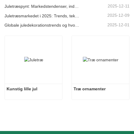
2025-12-11
Juletræspynt: Markedstendenser, indsigt i forsyningskæden og indkøbsguide 2025
2025-12-09
Juletræsmarkedet i 2025: Trends, teknologier og indkøbsguide til B2B-købere
2025-12-01
Globale juledekorationstrends og hvorfor Christmas Queen fortsat fører an på markedet
Kunstig lille jul
Træ ornamenter