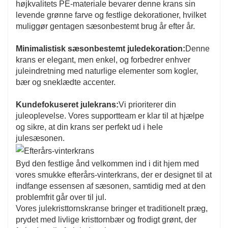
højkvalitets PE-materiale bevarer denne krans sin
levende grønne farve og festlige dekorationer, hvilket
muliggør gentagen sæsonbestemt brug år efter år.
Minimalistisk sæsonbestemt juledekoration:
Denne
krans er elegant, men enkel, og forbedrer enhver
juleindretning med naturlige elementer som kogler,
bær og sneklædte accenter.
Kundefokuseret julekrans:
Vi prioriterer din
juleoplevelse. Vores supportteam er klar til at hjælpe
og sikre, at din krans ser perfekt ud i hele
julesæsonen.
Byd den festlige ånd velkommen ind i dit hjem med
vores smukke efterårs-vinterkrans, der er designet til at
indfange essensen af ​​sæsonen, samtidig med at den
problemfrit går over til jul.
Vores julekristtornskranse bringer et traditionelt præg,
prydet med livlige kristtornbær og frodigt grønt, der