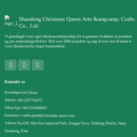
Shandong Christmas Queen Arts &amp;amp; Crafts
Co., Ltd.
Vi grundlagde vores egen fabriksproduktionslinje for at garantere kvaliteten af ​​produktet
og pris-omkostningseffektivt. Med over 5000 produkter og salg til mere end 36 lande er
vores tilstedeværelse meget fremtrædende.
Kontakt os
Kontaktperson:
Chloris
Telefon:
+8613287762672
WhatsApp:
+8613356696031
Enterprise e-mail:
sales04@christmas-queen.com
Adresse:
No.659, West East Industrial Park, Dangjia Town, Shizhong District, Jinan,
Shandong, Kina