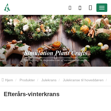
Hjem
Produkter
Julekrans
Julekranse til hoveddøren
Efterårs-vinterkrans
Efterårs-vinterkrans