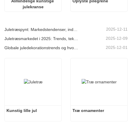
Almindelige kunstige 
Oplyste pilegrene
julekranse
2025-12-11
Juletræspynt: Markedstendenser, indsigt i forsyningskæden og indkøbsguide 2025
2025-12-09
Juletræsmarkedet i 2025: Trends, teknologier og indkøbsguide til B2B-købere
2025-12-01
Globale juledekorationstrends og hvorfor Christmas Queen fortsat fører an på markedet
Kunstig lille jul
Træ ornamenter