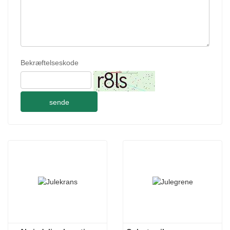
Bekræftelseskode
sende