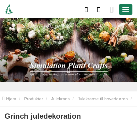
Hjem
Produkter
Julekrans
Julekranse til hoveddøren
Grinch juledekoration
Grinch juledekoration