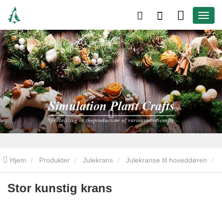
Hjem
Produkter
Julekrans
Julekranse til hoveddøren
Stor kunstig krans
Stor kunstig krans