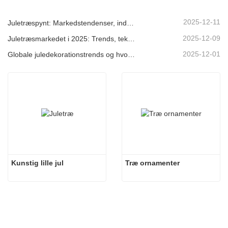
2025-12-11
Juletræspynt: Markedstendenser, indsigt i forsyningskæden og indkøbsguide 2025
2025-12-09
Juletræsmarkedet i 2025: Trends, teknologier og indkøbsguide til B2B-købere
2025-12-01
Globale juledekorationstrends og hvorfor Christmas Queen fortsat fører an på markedet
Kunstig lille jul
Træ ornamenter