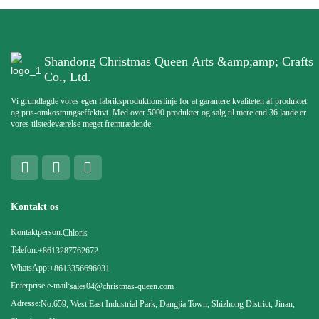
Shandong Christmas Queen Arts &amp;amp; Crafts
Co., Ltd.
Vi grundlagde vores egen fabriksproduktionslinje for at garantere kvaliteten af ​​produktet
og pris-omkostningseffektivt. Med over 5000 produkter og salg til mere end 36 lande er
vores tilstedeværelse meget fremtrædende.
Kontakt os
Kontaktperson:
Chloris
Telefon:
+8613287762672
WhatsApp:
+8613356696031
Enterprise e-mail:
sales04@christmas-queen.com
Adresse:
No.659, West East Industrial Park, Dangjia Town, Shizhong District, Jinan,