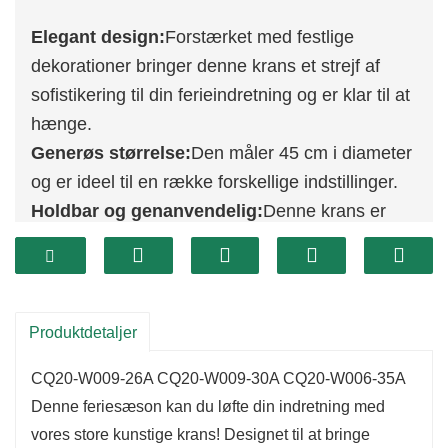
Elegant design:
Forstærket med festlige
dekorationer bringer denne krans et strejf af
sofistikering til din ferieindretning og er klar til at
hænge.
Generøs størrelse:
Den måler 45 cm i diameter
og er ideel til en række forskellige indstillinger.
Holdbar og genanvendelig:
Denne krans er
bygget til langvarig brug og er designet til at
holde igennem flere feriesæsoner, hvilket sikrer,
at du kan nyde den år efter år.
Produktdetaljer
CQ20-W009-26A CQ20-W009-30A CQ20-W006-35A
Denne feriesæson kan du løfte din indretning med
vores store kunstige krans! Designet til at bringe