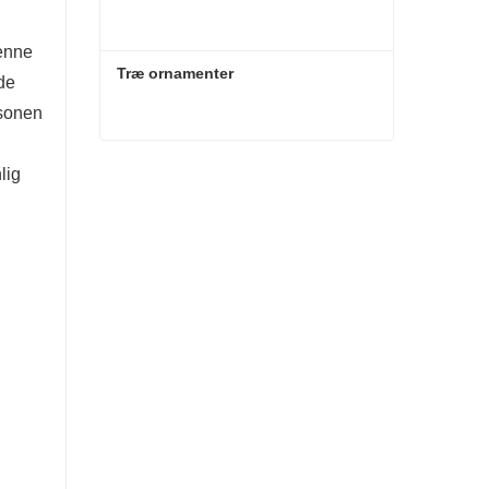
Denne
Træ ornamenter
de
æsonen
Træ ornamenter
lig
Kontakt nu