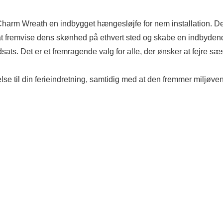
Charm Wreath en indbygget hængesløjfe for nem installation. 
gt at fremvise dens skønhed på ethvert sted og skabe en indbyden
ats. Det er et fremragende valg for alle, der ønsker at fejre s
lse til din ferieindretning, samtidig med at den fremmer miljøven