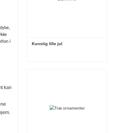
 dybe,
ykke
tion i
Kunstig lille jul
Kunstig lille jul
Kontakt nu
mt kan
ine
hjem.