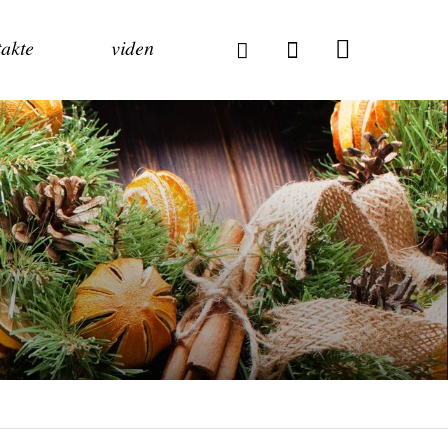
akte
viden