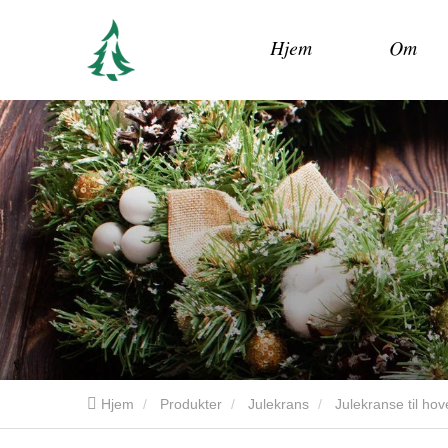
Hjem
Om
Hjem
Produkter
Julekrans
Julekranse til ho