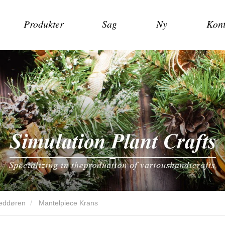
Produkter
Sag
Ny
Kont
veddøren
Mantelpiece Krans