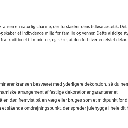
kransen en naturlig charme, der forstærker dens tidløse æstetik. Det
og skaber et indbydende miljø for familie og venner. Dette alsidige st
ra traditionel til moderne, og sikre, at den forbliver en elsket dekora
 eliminerer kransen besværet med yderligere dekoration, så du ne
miske arrangement af festlige dekorationer garanterer et
n dør, fremvist på en væg eller bruges som et midtpunkt for d
t slående omdrejningspunkt, der spreder julehygge i hele dit 