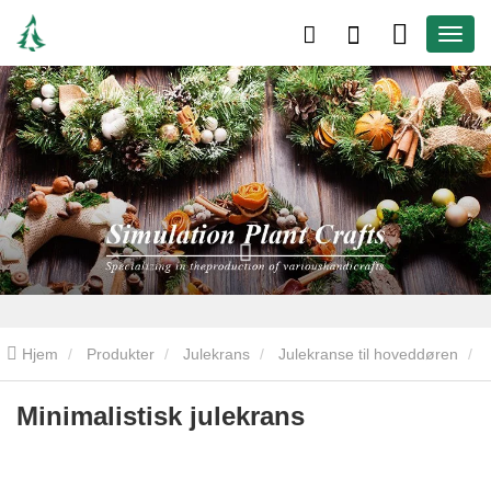
Hjem
Produkter
Julekrans
Julekranse til hoveddøren
Minimalistisk julekrans
Minimalistisk julekrans