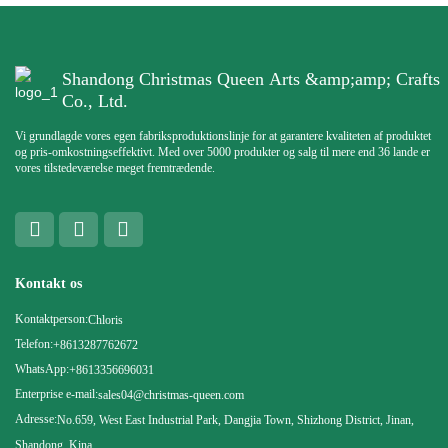
Shandong Christmas Queen Arts &amp;amp; Crafts
Co., Ltd.
Vi grundlagde vores egen fabriksproduktionslinje for at garantere kvaliteten af ​​produktet
og pris-omkostningseffektivt. Med over 5000 produkter og salg til mere end 36 lande er
vores tilstedeværelse meget fremtrædende.
Kontakt os
Kontaktperson:
Chloris
Telefon:
+8613287762672
WhatsApp:
+8613356696031
Enterprise e-mail:
sales04@christmas-queen.com
Adresse:
No.659, West East Industrial Park, Dangjia Town, Shizhong District, Jinan,
Shandong, Kina