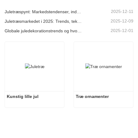
2025-12-11
Juletræspynt: Markedstendenser, indsigt i forsyningskæden og indkøbsguide 2025
2025-12-09
Juletræsmarkedet i 2025: Trends, teknologier og indkøbsguide til B2B-købere
2025-12-01
Globale juledekorationstrends og hvorfor Christmas Queen fortsat fører an på markedet
Kunstig lille jul
Træ ornamenter