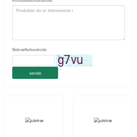
Konsultationsindhold
Bekræftelseskode
sende