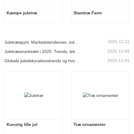
Kæmpe juletræ
Stamtræ Farm
2025-12-11
Juletræspynt: Markedstendenser, indsigt i forsyningskæden og indkøbsguide 2025
2025-12-09
Juletræsmarkedet i 2025: Trends, teknologier og indkøbsguide til B2B-købere
2025-12-01
Globale juledekorationstrends og hvorfor Christmas Queen fortsat fører an på markedet
Kunstig lille jul
Træ ornamenter