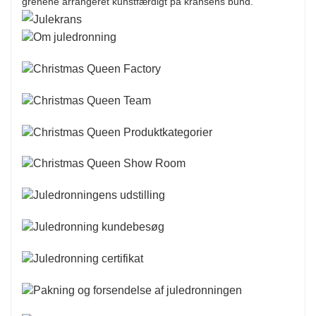
grenene arrangeret kunstfærdigt på kransens bund.