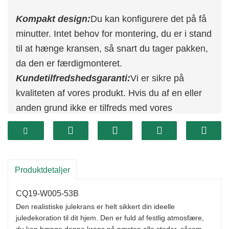
Kompakt design:
Du kan konfigurere det på få
minutter. Intet behov for montering, du er i stand
til at hænge kransen, så snart du tager pakken,
da den er færdigmonteret.
Kundetilfredshedsgaranti:
Vi er sikre på
kvaliteten af ​​vores produkt. Hvis du af en eller
anden grund ikke er tilfreds med vores
julekrans, så kontakt os venligst.
Juster manuelt:
Kunstig krans kan se rodet ud,
når pakken åbnes, juster venligst grenene for at
gøre dem naturlige.
Produktdetaljer
CQ19-W005-53B
Den realistiske julekrans er helt sikkert din ideelle
juledekoration til dit hjem. Den er fuld af festlig atmosfære,
du kan hænge denne krans på næsten alle steder, såsom