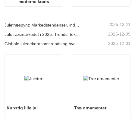
moderne krans
2025-12-11
Juletræspynt: Markedstendenser, indsigt i forsyningskæden og indkøbsguide 2025
2025-12-09
Juletræsmarkedet i 2025: Trends, teknologier og indkøbsguide til B2B-købere
2025-12-01
Globale juledekorationstrends og hvorfor Christmas Queen fortsat fører an på markedet
Kunstig lille jul
Træ ornamenter