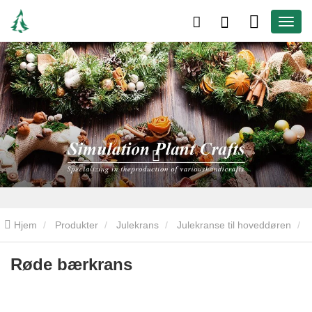
Hjem
Produkter
Julekrans
Julekranse til hoveddøren
Røde bærkrans
Røde bærkrans