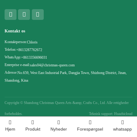
Kontakt os
Kontaktperson:
Chloris
Telefon:
+8613287762672
WhatsApp:
+8613356696031
Enterprise e-mail:
sales04@christmas-queen.com
Adresse:
No.659, West East Industrial Park, Dangjia Town, Shizhong District, Jinan,
Shandong, Kina
Copyright ©
Shandong Christmas Queen Arts &amp; Crafts Co., Ltd. Alle rettigheder
forbeholdes.
Teknisk support: Huazhicloud
Hjem
Produkt
Nyheder
Forespørgsel
whatsapp