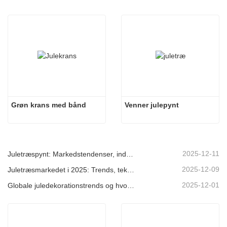
Grøn krans med bånd
Venner julepynt
2025-12-11
Juletræspynt: Markedstendenser, indsigt i forsyningskæden og indkøbsguide 2025
2025-12-09
Juletræsmarkedet i 2025: Trends, teknologier og indkøbsguide til B2B-købere
2025-12-01
Globale juledekorationstrends og hvorfor Christmas Queen fortsat fører an på markedet