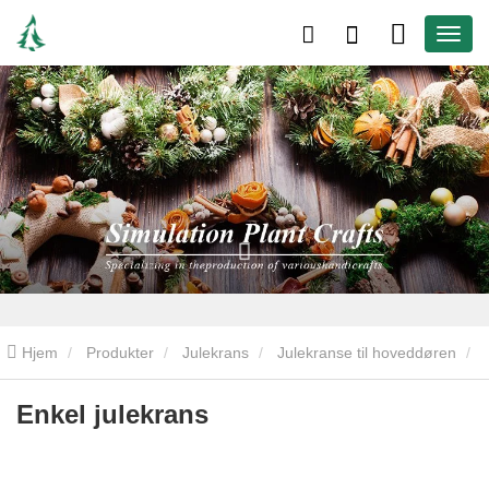
Hjem
Produkter
Julekrans
Julekranse til hoveddøren
Enkel julekrans
Enkel julekrans