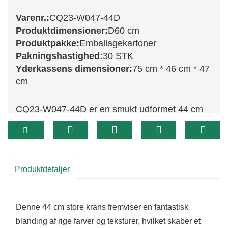
Varenr.:
CQ23-W047-44D
Produktdimensioner:
D60 cm
Produktpakke:
Emballagekartoner
Pakningshastighed:
30 STK
Yderkassens dimensioner:
75 cm * 46 cm * 47
cm
CQ23-W047-44D er en smukt udformet 44 cm
dekorativ krans, der udstråler charme og
sofistikering. Denne krans er udsmykket med en
blanding af naturlige elementer, herunder
imiteret grønt, delikate blomster og rige, jordiske
Produktdetaljer
accenter, og tilføjer et strejf af elegance til dine
feriefester. Dens størrelse gør den til en perfekt
Denne 44 cm store krans fremviser en fantastisk
pasform til både indendørs og udendørs
blanding af rige farver og teksturer, hvilket skaber et
skærme, uanset om den hænges på døre eller