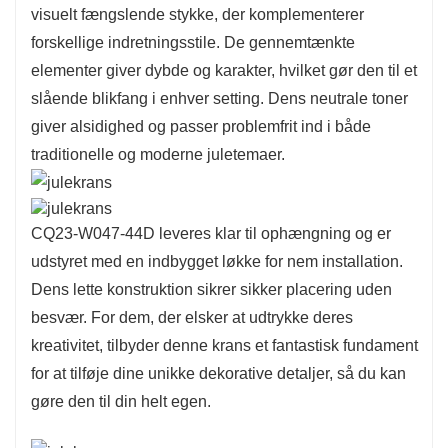
visuelt fængslende stykke, der komplementerer
bruges som et midtpunkt.
forskellige indretningsstile. De gennemtænkte
Denne krans er designet til lang levetid og er
elementer giver dybde og karakter, hvilket gør den til et
lavet af slidstærke materialer, der bevarer sin
slående blikfang i enhver setting. Dens neutrale toner
skønhed gennem hele feriesæsonen. Det
giver alsidighed og passer problemfrit ind i både
miljøvenlige design forbedrer ikke kun din
traditionelle og moderne juletemaer.
indretning, men fremmer også bæredygtighed,
hvilket gør den til et gennemtænkt valg for den
miljøbevidste forbruger.
CQ23-W047-44D leveres klar til ophængning og er
udstyret med en indbygget løkke for nem installation.
Dens lette konstruktion sikrer sikker placering uden
besvær. For dem, der elsker at udtrykke deres
kreativitet, tilbyder denne krans et fantastisk fundament
for at tilføje dine unikke dekorative detaljer, så du kan
gøre den til din helt egen.