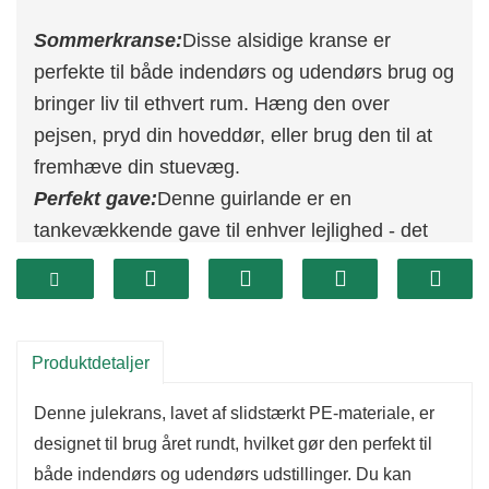
Sommerkranse:
Disse alsidige kranse er
perfekte til både indendørs og udendørs brug og
bringer liv til ethvert rum. Hæng den over
pejsen, pryd din hoveddør, eller brug den til at
fremhæve din stuevæg.
Perfekt gave:
Denne guirlande er en
tankevækkende gave til enhver lejlighed - det
være sig Thanksgiving, en fødselsdag, et
jubilæum, et bryllup eller en housewarming-fest.
Velegnet til dekoration:
Ideel til julefester og
boligindretning, denne hængende guirlande
Produktdetaljer
skinner også på hoteller og indkøbscentre og
Denne julekrans, lavet af slidstærkt PE-materiale, er
tilføjer et strejf af charme og elegance, uanset
designet til brug året rundt, hvilket gør den perfekt til
hvor den vises.
både indendørs og udendørs udstillinger. Du kan