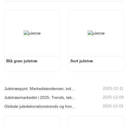
Blå gran juletræ
Sort juletræ
2025-12-11
Juletræspynt: Markedstendenser, indsigt i forsyningskæden og indkøbsguide 2025
2025-12-09
Juletræsmarkedet i 2025: Trends, teknologier og indkøbsguide til B2B-købere
2025-12-01
Globale juledekorationstrends og hvorfor Christmas Queen fortsat fører an på markedet