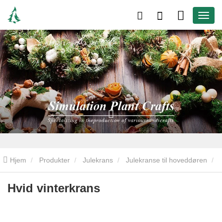
Hjem
Produkter
Julekrans
Julekranse til hoveddøren
Hvid vinterkrans
Hvid vinterkrans