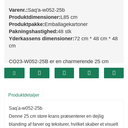
Varenr.:
Saq'a-w052-25b
Produktdimensioner:
L85 cm
Produktpakke:
Emballagekartoner
Pakningshastighed:
48 stk
Yderkassens dimensioner:
72 cm * 48 cm * 48
cm
CQ23-W052-25B er en charmerende 25 cm
dekorativ krans, der tilføjer et strejf af festlig
stemning til dit hjem. Med en dejlig kombination
af frodigt grønt og smukke dekorationer er
denne krans perfekt til mindre rum, såsom
Produktdetaljer
bordplader eller som accenter på døre. Dens
Saq'a-w052-25b
kompakte størrelse gør den nem at integrere i
Denne 25 cm store krans præsenterer en dejlig
din eksisterende indretning.
blanding af farver og teksturer, hvilket skaber et visuelt
Denne krans er fremstillet af holdbare materialer