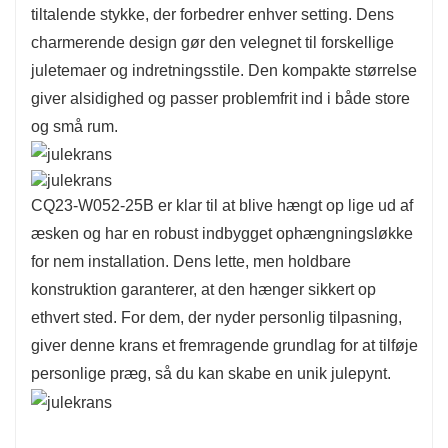
tiltalende stykke, der forbedrer enhver setting. Dens
af høj kvalitet og designet til at holde længe, ​​
charmerende design gør den velegnet til forskellige
hvilket sikrer, at den kan nydes i mange højtider.
juletemaer og indretningsstile. Den kompakte størrelse
Det miljøvenlige design fremmer
giver alsidighed og passer problemfrit ind i både store
bæredygtighed, så du kan fejre højtiden,
og små rum.
samtidig med at du er skånsom mod miljøet.
CQ23-W052-25B er klar til at blive hængt op lige ud af
æsken og har en robust indbygget ophængningsløkke
for nem installation. Dens lette, men holdbare
konstruktion garanterer, at den hænger sikkert op
ethvert sted. For dem, der nyder personlig tilpasning,
giver denne krans et fremragende grundlag for at tilføje
personlige præg, så du kan skabe en unik julepynt.