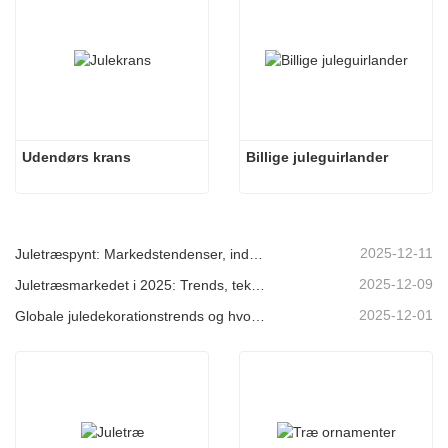
Udendørs krans
Billige juleguirlander
2025-12-11
Juletræspynt: Markedstendenser, indsigt i forsyningskæden og indkøbsguide 2025
2025-12-09
Juletræsmarkedet i 2025: Trends, teknologier og indkøbsguide til B2B-købere
2025-12-01
Globale juledekorationstrends og hvorfor Christmas Queen fortsat fører an på markedet