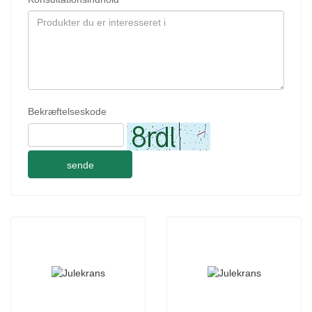
Bekræftelseskode
sende