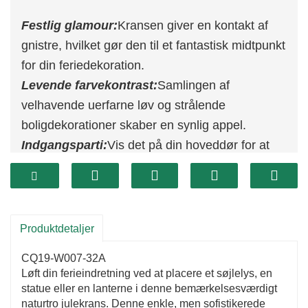
Festlig glamour:
Kransen giver en kontakt af
gnistre, hvilket gør den til et fantastisk midtpunkt
for din feriedekoration.
Levende farvekontrast:
Samlingen af ​​
velhavende uerfarne løv og strålende
boligdekorationer skaber en synlig appel.
Indgangsparti:
Vis det på din hoveddør for at
skabe en varm og indbydende entré for dine
gæster.
Produktdetaljer
CQ19-W007-32A
Løft din ferieindretning ved at placere et søjlelys, en
statue eller en lanterne i denne bemærkelsesværdigt
naturtro julekrans. Denne enkle, men sofistikerede