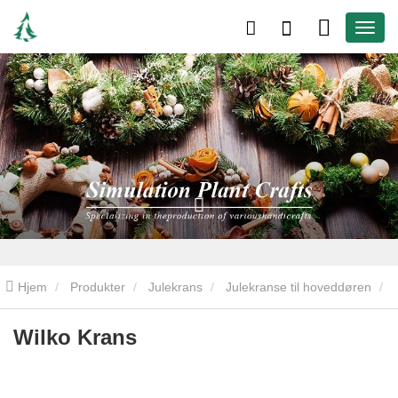
Hjem
Produkter
Julekrans
Julekranse til hoveddøren
Wilko Krans
Wilko Krans