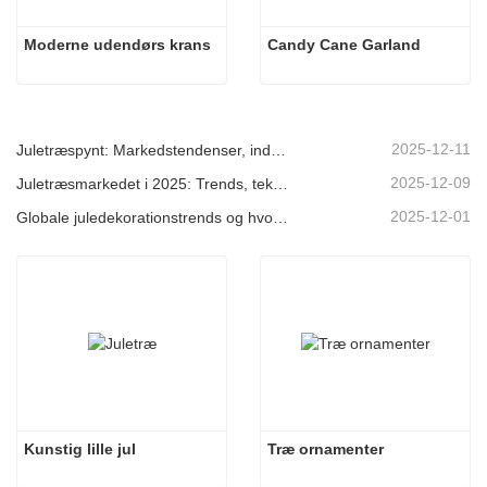
Moderne udendørs krans
Candy Cane Garland
2025-12-11
Juletræspynt: Markedstendenser, indsigt i forsyningskæden og indkøbsguide 2025
2025-12-09
Juletræsmarkedet i 2025: Trends, teknologier og indkøbsguide til B2B-købere
2025-12-01
Globale juledekorationstrends og hvorfor Christmas Queen fortsat fører an på markedet
Kunstig lille jul
Træ ornamenter