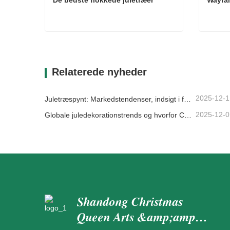
De bedste flokkede juletræer
Wayfai
De bedste flokkede juletræer
Wayfai
Kontakt nu
Kon
Relaterede nyheder
2025-12-1
Juletræspynt: Markedstendenser, indsigt i forsyningskæden og indkøbsguide 2025
2025-12-0
Globale juledekorationstrends og hvorfor Christmas Queen fortsat fører an på markedet
Shandong Christmas
Queen Arts &amp;amp;