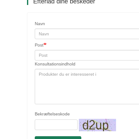
Efterlad dine beskeder
Navn
Post
Konsultationsindhold
Bekræftelseskode