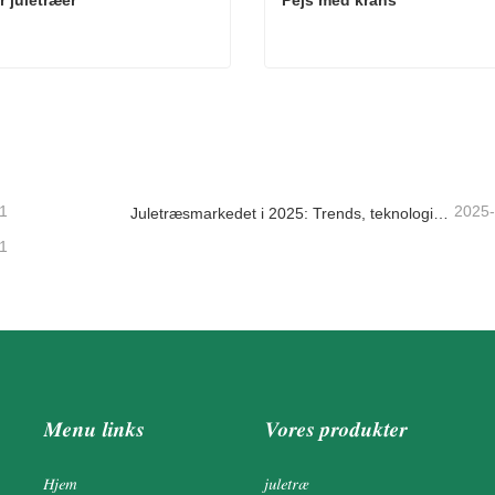
r juletræer
Pejs med krans
r juletræer
Pejs med krans
takt nu
Kontakt nu
1
2025
Juletræsmarkedet i 2025: Trends, teknologier og indkøbsguide til B2B-købere
1
Menu links
Vores produkter
Hjem
juletræ