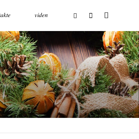
akte
viden