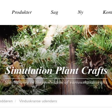
Produkter
Sag
Ny
Kont
veddøren
Vinduskranse udendørs