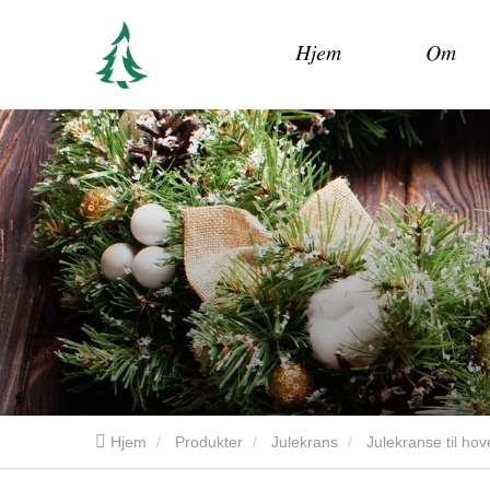
Hjem
Om
Hjem
Produkter
Julekrans
Julekranse til ho