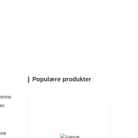
Populære produkter
 Denne
er.
nne