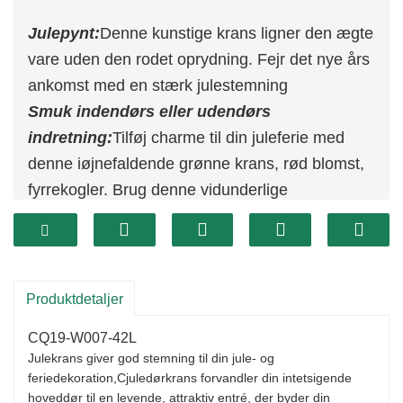
Julepynt:
Denne kunstige krans ligner den ægte
vare uden den rodet oprydning. Fejr det nye års
ankomst med en stærk julestemning
Smuk indendørs eller udendørs
indretning:
Tilføj charme til din juleferie med
denne iøjnefaldende grønne krans, rød blomst,
fyrrekogler. Brug denne vidunderlige
vinterdørkrans til vinteren, og julepynt i dit hjem
eller overdækkede udendørs steder
Anvendelse:
Hængende på døre, pejse,
vinduer, interiør køkkendekoration på væggen
Produktdetaljer
eller hængende på ethvert sted, du ønsker at
CQ19-W007-42L
dekorere udendørs, ikke kun smukt, men tilføjer
Julekrans giver god stemning til din jule- og
også en festlig atmosfære
feriedekoration,
C
juledørkrans forvandler din intetsigende
hoveddør til en levende, attraktiv entré, der byder din