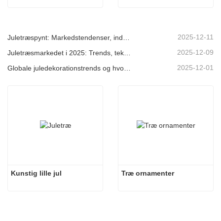
2025-12-11
Juletræspynt: Markedstendenser, indsigt i forsyningskæden og indkøbsguide 2025
2025-12-09
Juletræsmarkedet i 2025: Trends, teknologier og indkøbsguide til B2B-købere
2025-12-01
Globale juledekorationstrends og hvorfor Christmas Queen fortsat fører an på markedet
Kunstig lille jul
Træ ornamenter