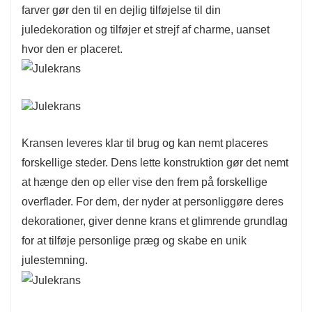
farver gør den til en dejlig tilføjelse til din
Denne krans er fremstillet af materialer af høj
juledekoration og tilføjer et strejf af charme, uanset
kvalitet og designet til at være holdbar, hvilket
hvor den er placeret.
sikrer, at den forbliver en dejlig dekoration i
mange højtider. Det miljøvenlige design
afspejler et engagement i bæredygtighed, så du
kan fejre med stil og samtidig være opmærksom
på miljøet.
Kransen leveres klar til brug og kan nemt placeres
forskellige steder. Dens lette konstruktion gør det nemt
at hænge den op eller vise den frem på forskellige
overflader. For dem, der nyder at personliggøre deres
dekorationer, giver denne krans et glimrende grundlag
for at tilføje personlige præg og skabe en unik
julestemning.