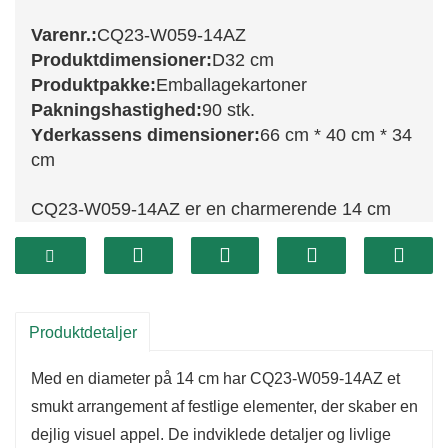
Varenr.:
CQ23-W059-14AZ
Produktdimensioner:
D32 cm
Produktpakke:
Emballagekartoner
Pakningshastighed:
90 stk.
Yderkassens dimensioner:
66 cm * 40 cm * 34
cm
CQ23-W059-14AZ er en charmerende 14 cm
dekoreret krans, der bringer festlig glæde til
ethvert lille rum. Udsmykket med livlige farver
og dekorative accenter er denne krans perfekt til
at tilføje et strejf af ferieånd til skriveborde,
Produktdetaljer
borde eller som en del af et festligt
Med en diameter på 14 cm har CQ23-W059-14AZ et
arrangement. Dens kompakte størrelse giver
smukt arrangement af festlige elementer, der skaber en
mulighed for alsidig placering, hvilket gør den til
dejlig visuel appel. De indviklede detaljer og livlige
et ideelt valg til ethvert rum.