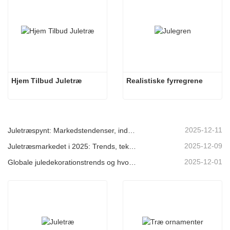
Hjem Tilbud Juletræ
Realistiske fyrregrene
2025-12-11
Juletræspynt: Markedstendenser, indsigt i forsyningskæden og indkøbsguide 2025
2025-12-09
Juletræsmarkedet i 2025: Trends, teknologier og indkøbsguide til B2B-købere
2025-12-01
Globale juledekorationstrends og hvorfor Christmas Queen fortsat fører an på markedet