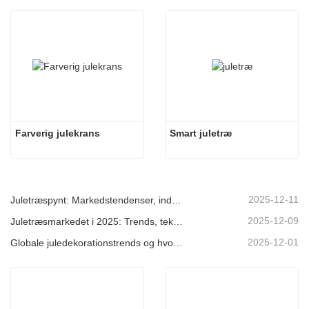
Farverig julekrans
Smart juletræ
2025-12-11
Juletræspynt: Markedstendenser, indsigt i forsyningskæden og indkøbsguide 2025
2025-12-09
Juletræsmarkedet i 2025: Trends, teknologier og indkøbsguide til B2B-købere
2025-12-01
Globale juledekorationstrends og hvorfor Christmas Queen fortsat fører an på markedet