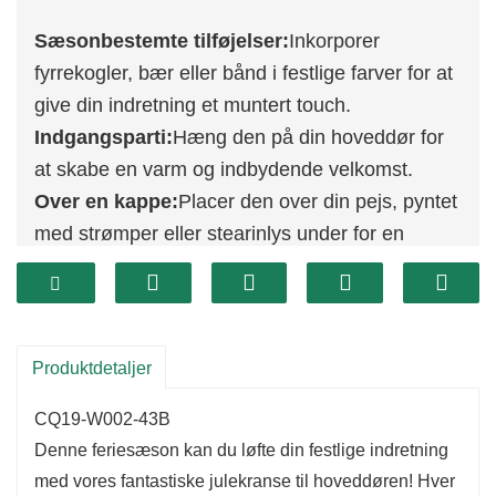
Sæsonbestemte tilføjelser:
Inkorporer
fyrrekogler, bær eller bånd i festlige farver for at
give din indretning et muntert touch.
Indgangsparti:
Hæng den på din hoveddør for
at skabe en varm og indbydende velkomst.
Over en kappe:
Placer den over din pejs, pyntet
med strømper eller stearinlys under for en
hyggelig atmosfære.
Winter Wonderland:
Tilføj sølv eller hvid
dekorationer for at fremkalde en smuk vinterlig
følelse.
Produktdetaljer
CQ19-W002-43B
Denne feriesæson kan du løfte din festlige indretning
med vores fantastiske julekranse til hoveddøren! Hver